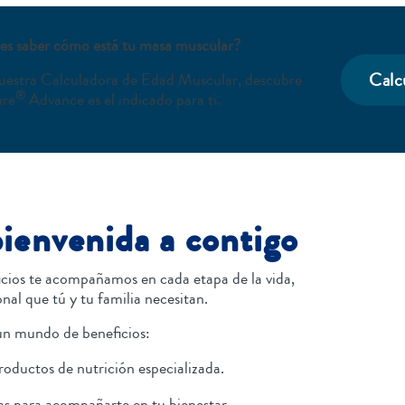
es saber cómo está tu masa muscular?
Calc
estra Calculadora de Edad Muscular, descubre
®
ure
Advance es el indicado para ti.
bienvenida a contigo
cios te acompañamos en cada etapa de la vida,
nal que tú y tu familia necesitan.
 un mundo de beneficios:
roductos de nutrición especializada.
as para acompañarte en tu bienestar.