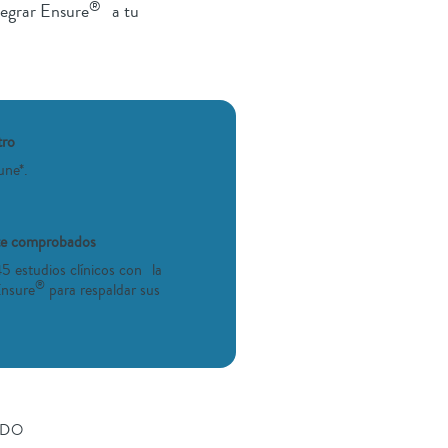
®
tegrar Ensure
a tu
tro
istema inmune*.
nte comprobados
5 estudios clínicos con la
®
Ensure
para respaldar sus
IDO