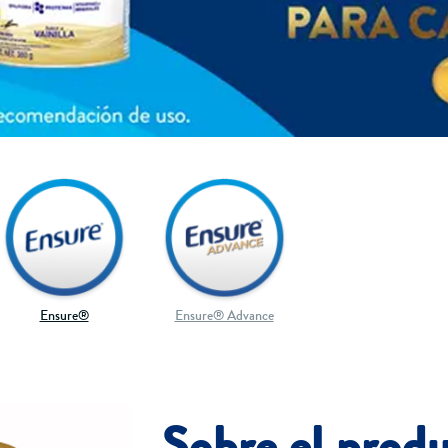
Ensure®
Ensure® Advance
Sobre el prod