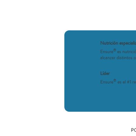
Nutrición especiali
®
Ensure
es nutrici
alcanzar distintos o
Líder
®
Ensure
es el #1 
P