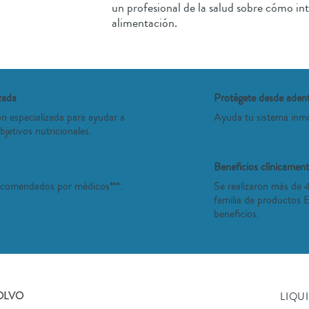
un profesional de la salud sobre cómo in
alimentación.
zada
Protégete desde aden
ón especializada para ayudar a
Ayuda tu s
bjetivos nutricionales.
Beneficios clínicame
recomendados por médicos***.
Se realizaron más de 4
familia de productos 
beneficios.
OLVO
LIQU