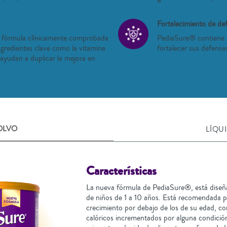
Fortalecimiento de de
 fórmula clínicamente comprobada
PediaSure® contiene 
ngredientes clave como la vitamina
fortalecer sus defensa
* ayudan a duplicar la mejora en
OLVO
LÍQU
Características
La nueva fórmula de PediaSure®, está diseña
de niños de 1 a 10 años. Está recomendada p
crecimiento por debajo de los de su edad, con
calóricos incrementados por alguna condició