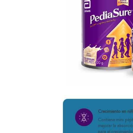
Crecimiento en ni
Contiene mini pépt
mejorar la absorció
para el crecimient