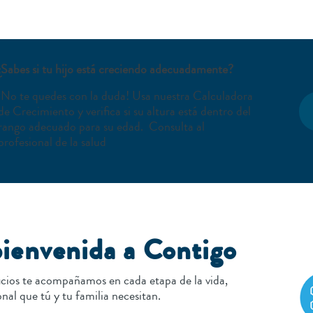
¿Sabes si tu hijo está creciendo adecuadamente?
¡No te quedes con la duda! Usa nuestra Calculadora
de Crecimiento y verifica si su altura está dentro del
rango adecuado para su edad. Consulta al
profesional de la salud
bienvenida a Contigo
cios te acompañamos en cada etapa de la vida,
nal que tú y tu familia necesitan.