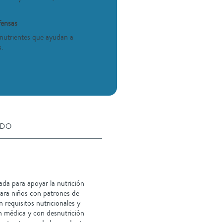
fensas
nutrientes que ayudan a
s.
IDO
da para apoyar la nutrición
ara niños con patrones de
 requisitos nutricionales y
n médica y con desnutrición