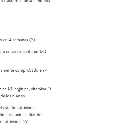
 o trastornos de la conducta
to en 4 semanas (2).
ora en crecimiento en 120
nicamente comprobado en 4
ina K1, arginina, vitamina D
 de los huesos.
 estado nutricional,
do a reducir los días de
 nutricional (6).