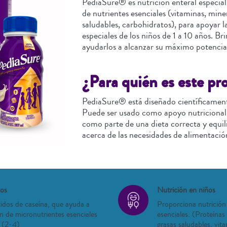
PediaSure® es nutrición enteral especial
de nutrientes esenciales (vitaminas, miner
saludables, carbohidratos), para apoyar l
especiales de los niños de 1 a 10 años. B
ayudarlos a alcanzar su máximo potencia
¿Para quién es este pr
PediaSure® está diseñado científicamente
Puede ser usado como apoyo nutricional
como parte de una dieta correcta y equi
acerca de las necesidades de alimentación
ños
Nutrición en niños
idos de caseína, que ayuda a
Proporciona nutrición
n de micronutrientes esenciales
esenciales. (Proteínas 
o (2-4)
grasas saludables, vit