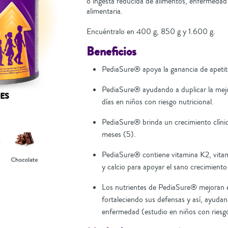
o ingesta reducida de alimentos, enfermedad
alimentaria.
Encuéntralo en 400 g, 850 g y 1.600 g.
Beneficios
PediaSure® apoya la ganancia de apeti
PediaSure® ayudando a duplicar la mej
ES
días en niños con riesgo nutricional.
PediaSure® brinda un crecimiento clí
meses (5).
PediaSure® contiene vitamina K2, vitam
y calcio para apoyar el sano crecimiento
Los nutrientes de PediaSure® mejoran el
fortaleciendo sus defensas y así, ayudan
enfermedad (estudio en niños con riesgo