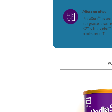
Altura en niños
®
PediaSure
es una
que gracias a sus i
K2** y la arginina*
crecimiento (1)
P