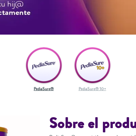
PediaSure®
PediaSure® 10+
Sobre el prod