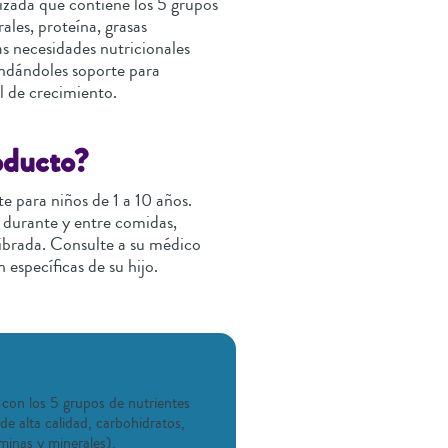
izada que contiene los 5 grupos
ales, proteína, grasas
as necesidades nutricionales
rindándoles soporte para
l de crecimiento.
oducto?
 para niños de 1 a 10 años.
 durante y entre comidas,
librada. Consulte a su médico
 específicas de su hijo.
 con los 5 grupos de nutrientes
de alta calidad, carbohidratos,
aminas y minerales).