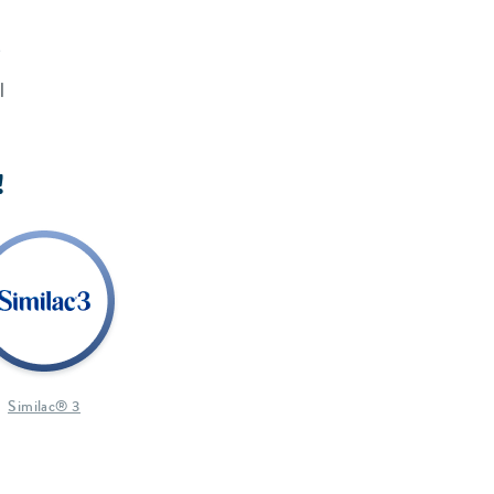
s
l
!
Similac® 3