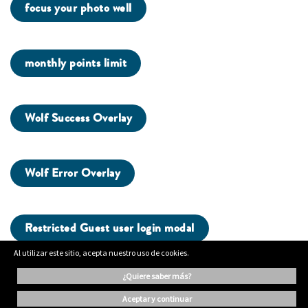
focus your photo well
monthly points limit
Wolf Success Overlay
Wolf Error Overlay
Restricted Guest user login modal
Al utilizar este sitio, acepta nuestro uso de cookies.
¿quiere saber más?
aceptar y continuar