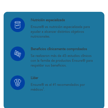
Nutrición especializada
Ensure® es nutrición especializada para
ayudar a alcanzar distintos objetivos
nutricionales.
Beneficios clínicamente comprobados
Se realizaron más de 45 estudios clínicos
con la familia de productos Ensure® para
respaldar sus beneficios.
Líder
Ensure® es el #1 recomendados por
1
médicos
.