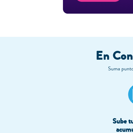
En Cont
Suma puntos
Sube tu
acumu