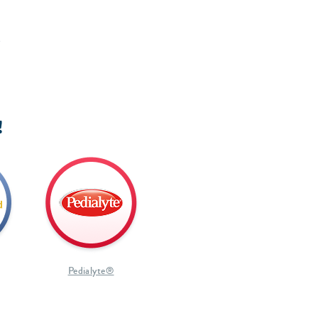
s
!
Pedialyte®