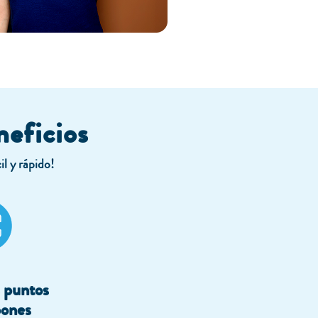
neficios
il y rápido!
 puntos
ones