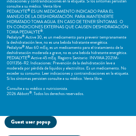
indicaciones y contraindicaciones en la etiqueta. Si los síntomas persisten
consulte a su médico. Venta libre
®
PEDIALYTE
ES UN MEDICAMENTO INDICADO PARA EL
MANEJO DE LA DESHIDRATACIÓN. PARA MANTENERTE
HIDRATADO TOMA AGUA. EN CASO DE TENER SÍNTOMAS O
EN CONDICIONES EXTERNAS QUE CAUSEN DESHIDRATACIÓN
®
TOMA PEDIALYTE
.
®
Pedialyte
Active 30, es un medicamento para prevenir tempranamente
la deshidratación leve, no es una bebida hidratante energética.
®
Pedialyte
Max 60 mEq, es un medicamento para el tratamiento de la
deshidratación moderada a grave, no es una bebida hidratante energética.
®
PEDIALYTE
Active 45 mEq. Registro Sanitario: INVIMA 2021M-
0011356-R2. Indicaciones: Prevención de la deshidratación leve a
moderada por pérdida de líquidos y electrolitos. Es un medicamento. No
exceder su consumo. Leer indicaciones y contraindicaciones en la etiqueta.
Si los síntomas persisten consulte a su médico. Venta libre.
Consulte a su médico o nutricionista.
®
2026 Abbott
. Todos los derechos reservados.
Guest user popup