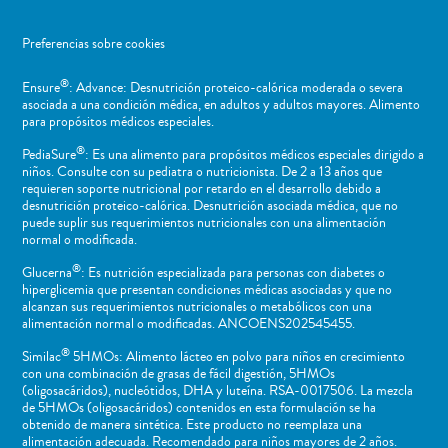
Preferencias sobre cookies
®
Ensure
: Advance: Desnutrición proteico-calórica moderada o severa
asociada a una condición médica, en adultos y adultos mayores. Alimento
para propósitos médicos especiales.
®
PediaSure
: Es una alimento para propósitos médicos especiales dirigido a
niños​. Consulte con su pediatra o nutricionista. De 2 a 13 años que
requieren soporte nutricional por retardo en el desarrollo debido a
desnutrición proteico-calórica. Desnutrición asociada médica, que no
puede suplir sus requerimientos nutricionales con una alimentación
normal o ​modificada.
®
Glucerna
: Es nutrición especializada para personas con diabetes o
hiperglicemia que presentan condiciones médicas asociadas y que no
alcanzan sus requerimientos nutricionales o metabólicos con una
alimentación normal o modificadas. ANCOENS202545455.
®
Similac
5HMOs: Alimento lácteo en polvo para niños en crecimiento
con una combinación de grasas de fácil digestión, 5HMOs
(oligosacáridos), nucleótidos, DHA y luteína. RSA-0017506. La mezcla
de 5HMOs (oligosacáridos) contenidos en esta formulación se ha
obtenido de manera sintética. Este producto no reemplaza una
alimentación adecuada. Recomendado para niños mayores de 2 años.