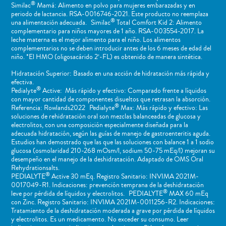
®
Similac
Mamá: Alimento en polvo para mujeres embarazadas y en
periodo de lactancia. RSA-0016746-2021. Este producto no reemplaza
®
una alimentación adecuada. Similac
Total Comfort Kid 2: Alimento
complementario para niños mayores de 1 año. RSA-003554-2017. La
leche materna es el mejor alimento para el niño. Los alimentos
complementarios no se deben introducir antes de los 6 meses de edad del
niño. *El HMO (oligosacárido 2’-FL) es obtenido de manera sintética.
Hidratación Superior: Basado en una acción de hidratación más rápida y
efectiva.
®
Pedialyte
Active: Más rápido y efectivo: Comparado frente a líquidos
con mayor cantidad de componentes disueltos que retrasan la absorción.
®
Referencia: Rowlands2022 Pedialyte
Max: Más rápido y efectivo: Las
soluciones de rehidratación oral son mezclas balanceadas de glucosa y
electrolitos, con una composición especialmente diseñada para la
adecuada hidratación, según las guías de manejo de gastroenteritis aguda.
Estudios han demostrado que las que las soluciones con balance 1 a 1 sodio
glucosa (osmolaridad 210-268 mOsm/l, sodium 50-75 mEq/l) mejoran su
desempeño en el manejo de la deshidratación. Adaptado de OMS Oral
Rehydrationsalts.
®
PEDIALYTE
Active 30 mEq. Registro Sanitario: INVIMA 2021M-
0017049-R1. Indicaciones: prevención temprana de la deshidratación
®
leve por pérdida de líquidos y electrolitos. PEDIALYTE
MAX 60 mEq
con Zinc. Registro Sanitario: INVIMA 2021M-0011256-R2. Indicaciones:
Tratamiento de la deshidratación moderada a grave por pérdida de líquidos
y electrolitos. Es un medicamento. No exceder su consumo. Leer