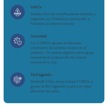
HMOs
Nuestra fórmula científicamente diseñada y
mejorada con Prebióticos que ayudan a
fortalecer su sistema inmune.
Inmunidad
Los 5 HMOs apoyan el adecuado
crecimiento de bacterias buenas en el
intestino. Un sistema digestivo sano apoya
naturalmente el desarrollo del sistema
inmune de tu hijo.
Fácil digestión
Similac® 3 Kid, ahora incluye 5 HMOs y
grasas de fácil digestión y para una mejor
absorción de calcio.