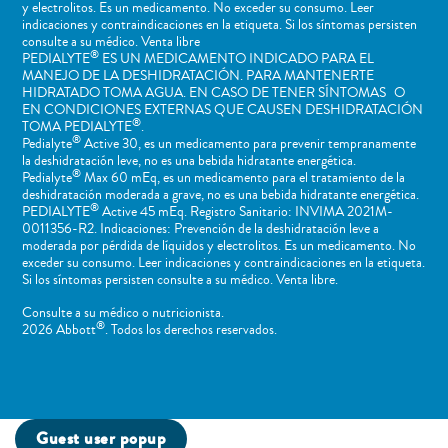
y electrolitos. Es un medicamento. No exceder su consumo. Leer
indicaciones y contraindicaciones en la etiqueta. Si los síntomas persisten
consulte a su médico. Venta libre
®
PEDIALYTE
ES UN MEDICAMENTO INDICADO PARA EL
MANEJO DE LA DESHIDRATACIÓN. PARA MANTENERTE
HIDRATADO TOMA AGUA. EN CASO DE TENER SÍNTOMAS O
EN CONDICIONES EXTERNAS QUE CAUSEN DESHIDRATACIÓN
®
TOMA PEDIALYTE
.
®
Pedialyte
Active 30, es un medicamento para prevenir tempranamente
la deshidratación leve, no es una bebida hidratante energética.
®
Pedialyte
Max 60 mEq, es un medicamento para el tratamiento de la
deshidratación moderada a grave, no es una bebida hidratante energética.
®
PEDIALYTE
Active 45 mEq. Registro Sanitario: INVIMA 2021M-
0011356-R2. Indicaciones: Prevención de la deshidratación leve a
moderada por pérdida de líquidos y electrolitos. Es un medicamento. No
exceder su consumo. Leer indicaciones y contraindicaciones en la etiqueta.
Si los síntomas persisten consulte a su médico. Venta libre.
Consulte a su médico o nutricionista.
®
2026 Abbott
. Todos los derechos reservados.
Guest user popup