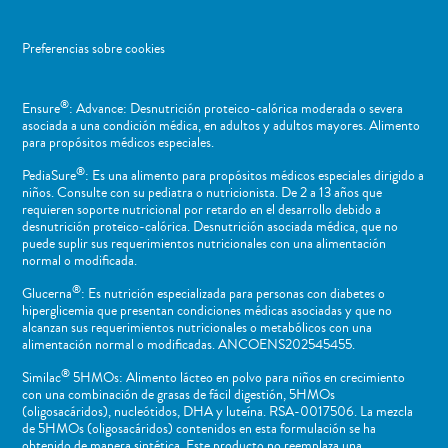
Preferencias sobre cookies
®
Ensure
: Advance: Desnutrición proteico-calórica moderada o severa
asociada a una condición médica, en adultos y adultos mayores. Alimento
para propósitos médicos especiales.
®
PediaSure
: Es una alimento para propósitos médicos especiales dirigido a
niños​. Consulte con su pediatra o nutricionista. De 2 a 13 años que
requieren soporte nutricional por retardo en el desarrollo debido a
desnutrición proteico-calórica. Desnutrición asociada médica, que no
puede suplir sus requerimientos nutricionales con una alimentación
normal o ​modificada.
®
Glucerna
: Es nutrición especializada para personas con diabetes o
hiperglicemia que presentan condiciones médicas asociadas y que no
alcanzan sus requerimientos nutricionales o metabólicos con una
alimentación normal o modificadas. ANCOENS202545455.
®
Similac
5HMOs: Alimento lácteo en polvo para niños en crecimiento
con una combinación de grasas de fácil digestión, 5HMOs
(oligosacáridos), nucleótidos, DHA y luteína. RSA-0017506. La mezcla
de 5HMOs (oligosacáridos) contenidos en esta formulación se ha
obtenido de manera sintética. Este producto no reemplaza una