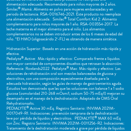
alimentación adecuada. Recomendado para niños mayores de 2 años.
®
Similac
Mamá: Alimento en polvo para mujeres embarazadas y en
periodo de lactancia. RSA-0016746-2021. Este producto no reemplaza
®
una alimentación adecuada. Similac
Total Comfort Kid 2: Alimento
complementario para niños mayores de 1 año. RSA-003554-2017. La
leche materna es el mejor alimento para el niño. Los alimentos
complementarios no se deben introducir antes de los 6 meses de edad del
niño. *El HMO (oligosacárido 2’-FL) es obtenido de manera sintética.
Hidratación Superior: Basado en una acción de hidratación más rápida y
efectiva.
®
Pedialyte
Active: Más rápido y efectivo: Comparado frente a líquidos
con mayor cantidad de componentes disueltos que retrasan la absorción.
®
Referencia: Rowlands2022 Pedialyte
Max: Más rápido y efectivo: Las
soluciones de rehidratación oral son mezclas balanceadas de glucosa y
electrolitos, con una composición especialmente diseñada para la
adecuada hidratación, según las guías de manejo de gastroenteritis aguda.
Estudios han demostrado que las que las soluciones con balance 1 a 1 sodio
glucosa (osmolaridad 210-268 mOsm/l, sodium 50-75 mEq/l) mejoran su
desempeño en el manejo de la deshidratación. Adaptado de OMS Oral
Rehydrationsalts.
®
PEDIALYTE
Active 30 mEq. Registro Sanitario: INVIMA 2021M-
0017049-R1. Indicaciones: prevención temprana de la deshidratación
®
leve por pérdida de líquidos y electrolitos. PEDIALYTE
MAX 60 mEq
con Zinc. Registro Sanitario: INVIMA 2021M-0011256-R2. Indicaciones:
Tratamiento de la deshidratación moderada a grave por pérdida de líquidos