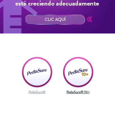
PediaSure®
PediaSure® 10+