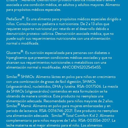
asociada a una condición médica, en adultos y adultos mayores. Alimento
para propósitos médicos especiales.
®
PediaSure
: Es una alimento para propósitos médicos especiales dirigido a
niños​. Consulte con su pediatra o nutricionista. De 2 a 13 años que
requieren soporte nutricional por retardo en el desarrollo debido a
desnutrición proteico-calórica. Desnutrición asociada médica, que no
puede suplir sus requerimientos nutricionales con una alimentación
normal o ​modificada.
®
Glucerna
: Es nutrición especializada para personas con diabetes o
hiperglicemia que presentan condiciones médicas asociadas y que no
alcanzan sus requerimientos nutricionales o metabólicos con una
alimentación normal o modificadas. ANCOENS202545455.
®
Similac
5HMOs: Alimento lácteo en polvo para niños en crecimiento
con una combinación de grasas de fácil digestión, 5HMOs
(oligosacáridos), nucleótidos, DHA y luteína. RSA-0017506. La mezcla
de 5HMOs (oligosacáridos) contenidos en esta formulación se ha
obtenido de manera sintética. Este producto no reemplaza una
alimentación adecuada. Recomendado para niños mayores de 2 años.
®
Similac
Mamá: Alimento en polvo para mujeres embarazadas y en
periodo de lactancia. RSA-0016746-2021. Este producto no reemplaza
®
una alimentación adecuada. Similac
Total Comfort Kid 2: Alimento
complementario para niños mayores de 1 año. RSA-003554-2017. La
leche materna es el mejor alimento para el niño. Los alimentos