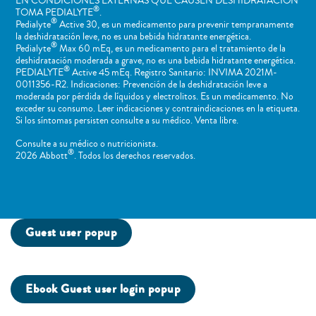
EN CONDICIONES EXTERNAS QUE CAUSEN DESHIDRATACIÓN
®
TOMA PEDIALYTE
.
®
Pedialyte
Active 30, es un medicamento para prevenir tempranamente
la deshidratación leve, no es una bebida hidratante energética.
®
Pedialyte
Max 60 mEq, es un medicamento para el tratamiento de la
deshidratación moderada a grave, no es una bebida hidratante energética.
®
PEDIALYTE
Active 45 mEq. Registro Sanitario: INVIMA 2021M-
0011356-R2. Indicaciones: Prevención de la deshidratación leve a
moderada por pérdida de líquidos y electrolitos. Es un medicamento. No
exceder su consumo. Leer indicaciones y contraindicaciones en la etiqueta.
Si los síntomas persisten consulte a su médico. Venta libre.
Consulte a su médico o nutricionista.
®
2026 Abbott
. Todos los derechos reservados.
Guest user popup
Ebook Guest user login popup