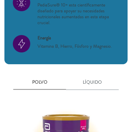
PediaSure® 10+ esta científicamente
diseñado para apoyar su necesidades
nutricionales aumentadas en esta etapa
crucial.
Energía
Vitamina B, Hierro, Fósforo y Magnesio.
POLVO
LÍQUIDO