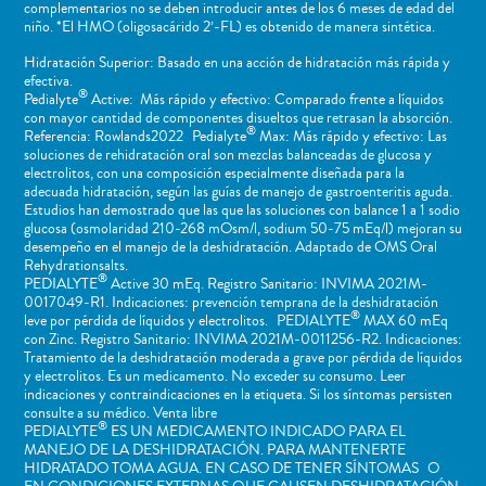
complementarios no se deben introducir antes de los 6 meses de edad del
niño. *El HMO (oligosacárido 2’-FL) es obtenido de manera sintética.
Hidratación Superior: Basado en una acción de hidratación más rápida y
efectiva.
®
Pedialyte
Active: Más rápido y efectivo: Comparado frente a líquidos
con mayor cantidad de componentes disueltos que retrasan la absorción.
®
Referencia: Rowlands2022 Pedialyte
Max: Más rápido y efectivo: Las
soluciones de rehidratación oral son mezclas balanceadas de glucosa y
electrolitos, con una composición especialmente diseñada para la
adecuada hidratación, según las guías de manejo de gastroenteritis aguda.
Estudios han demostrado que las que las soluciones con balance 1 a 1 sodio
glucosa (osmolaridad 210-268 mOsm/l, sodium 50-75 mEq/l) mejoran su
desempeño en el manejo de la deshidratación. Adaptado de OMS Oral
Rehydrationsalts.
®
PEDIALYTE
Active 30 mEq. Registro Sanitario: INVIMA 2021M-
0017049-R1. Indicaciones: prevención temprana de la deshidratación
®
leve por pérdida de líquidos y electrolitos. PEDIALYTE
MAX 60 mEq
con Zinc. Registro Sanitario: INVIMA 2021M-0011256-R2. Indicaciones:
Tratamiento de la deshidratación moderada a grave por pérdida de líquidos
y electrolitos. Es un medicamento. No exceder su consumo. Leer
indicaciones y contraindicaciones en la etiqueta. Si los síntomas persisten
consulte a su médico. Venta libre
®
PEDIALYTE
ES UN MEDICAMENTO INDICADO PARA EL
MANEJO DE LA DESHIDRATACIÓN. PARA MANTENERTE
HIDRATADO TOMA AGUA. EN CASO DE TENER SÍNTOMAS O