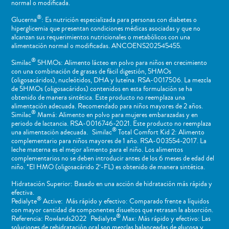
normal o ​modificada.
®
Glucerna
: Es nutrición especializada para personas con diabetes o
hiperglicemia que presentan condiciones médicas asociadas y que no
alcanzan sus requerimientos nutricionales o metabólicos con una
alimentación normal o modificadas. ANCOENS202545455.
®
Similac
5HMOs: Alimento lácteo en polvo para niños en crecimiento
con una combinación de grasas de fácil digestión, 5HMOs
(oligosacáridos), nucleótidos, DHA y luteína. RSA-0017506. La mezcla
de 5HMOs (oligosacáridos) contenidos en esta formulación se ha
obtenido de manera sintética. Este producto no reemplaza una
alimentación adecuada. Recomendado para niños mayores de 2 años.
®
Similac
Mamá: Alimento en polvo para mujeres embarazadas y en
periodo de lactancia. RSA-0016746-2021. Este producto no reemplaza
®
una alimentación adecuada. Similac
Total Comfort Kid 2: Alimento
complementario para niños mayores de 1 año. RSA-003554-2017. La
leche materna es el mejor alimento para el niño. Los alimentos
complementarios no se deben introducir antes de los 6 meses de edad del
niño. *El HMO (oligosacárido 2’-FL) es obtenido de manera sintética.
Hidratación Superior: Basado en una acción de hidratación más rápida y
efectiva.
®
Pedialyte
Active: Más rápido y efectivo: Comparado frente a líquidos
con mayor cantidad de componentes disueltos que retrasan la absorción.
®
Referencia: Rowlands2022 Pedialyte
Max: Más rápido y efectivo: Las
soluciones de rehidratación oral son mezclas balanceadas de glucosa y