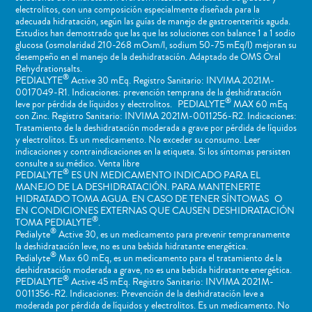
electrolitos, con una composición especialmente diseñada para la
adecuada hidratación, según las guías de manejo de gastroenteritis aguda.
Estudios han demostrado que las que las soluciones con balance 1 a 1 sodio
glucosa (osmolaridad 210-268 mOsm/l, sodium 50-75 mEq/l) mejoran su
desempeño en el manejo de la deshidratación. Adaptado de OMS Oral
Rehydrationsalts.
®
PEDIALYTE
Active 30 mEq. Registro Sanitario: INVIMA 2021M-
0017049-R1. Indicaciones: prevención temprana de la deshidratación
®
leve por pérdida de líquidos y electrolitos. PEDIALYTE
MAX 60 mEq
con Zinc. Registro Sanitario: INVIMA 2021M-0011256-R2. Indicaciones:
Tratamiento de la deshidratación moderada a grave por pérdida de líquidos
y electrolitos. Es un medicamento. No exceder su consumo. Leer
indicaciones y contraindicaciones en la etiqueta. Si los síntomas persisten
consulte a su médico. Venta libre
®
PEDIALYTE
ES UN MEDICAMENTO INDICADO PARA EL
MANEJO DE LA DESHIDRATACIÓN. PARA MANTENERTE
HIDRATADO TOMA AGUA. EN CASO DE TENER SÍNTOMAS O
EN CONDICIONES EXTERNAS QUE CAUSEN DESHIDRATACIÓN
®
TOMA PEDIALYTE
.
®
Pedialyte
Active 30, es un medicamento para prevenir tempranamente
la deshidratación leve, no es una bebida hidratante energética.
®
Pedialyte
Max 60 mEq, es un medicamento para el tratamiento de la
deshidratación moderada a grave, no es una bebida hidratante energética.
®
PEDIALYTE
Active 45 mEq. Registro Sanitario: INVIMA 2021M-
0011356-R2. Indicaciones: Prevención de la deshidratación leve a
moderada por pérdida de líquidos y electrolitos. Es un medicamento. No