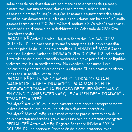
soluciones de rehidratación oral son mezclas balanceadas de glucosa y
electrolitos, con una composición especialmente diseñada para la
adecuada hidratación, según las guías de manejo de gastroenteritis aguda.
Estudios han demostrado que las que las soluciones con balance 1 a 1 sodio
glucosa (osmolaridad 210-268 mOsm/l, sodium 50-75 mEq/l) mejoran su
desempeño en el manejo de la deshidratación. Adaptado de OMS Oral
Rehydrationsalts.
®
PEDIALYTE
Active 30 mEq. Registro Sanitario: INVIMA 2021M-
0017049-R1. Indicaciones: prevención temprana de la deshidratación
®
leve por pérdida de líquidos y electrolitos. PEDIALYTE
MAX 60 mEq
con Zinc. Registro Sanitario: INVIMA 2021M-0011256-R2. Indicaciones:
Tratamiento de la deshidratación moderada a grave por pérdida de líquidos
y electrolitos. Es un medicamento. No exceder su consumo. Leer
indicaciones y contraindicaciones en la etiqueta. Si los síntomas persisten
consulte a su médico. Venta libre
®
PEDIALYTE
ES UN MEDICAMENTO INDICADO PARA EL
MANEJO DE LA DESHIDRATACIÓN. PARA MANTENERTE
HIDRATADO TOMA AGUA. EN CASO DE TENER SÍNTOMAS O
EN CONDICIONES EXTERNAS QUE CAUSEN DESHIDRATACIÓN
®
TOMA PEDIALYTE
.
®
Pedialyte
Active 30, es un medicamento para prevenir tempranamente
la deshidratación leve, no es una bebida hidratante energética.
®
Pedialyte
Max 60 mEq, es un medicamento para el tratamiento de la
deshidratación moderada a grave, no es una bebida hidratante energética.
®
PEDIALYTE
Active 45 mEq. Registro Sanitario: INVIMA 2021M-
0011356-R2. Indicaciones: Prevención de la deshidratación leve a