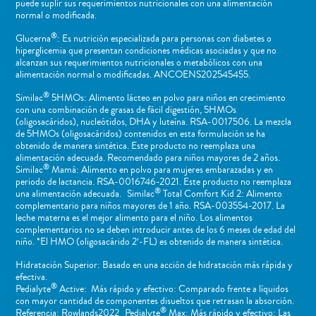
puede suplir sus requerimientos nutricionales con una alimentación
normal o ​modificada.
®
Glucerna
: Es nutrición especializada para personas con diabetes o
hiperglicemia que presentan condiciones médicas asociadas y que no
alcanzan sus requerimientos nutricionales o metabólicos con una
alimentación normal o modificadas. ANCOENS202545455.
®
Similac
5HMOs: Alimento lácteo en polvo para niños en crecimiento
con una combinación de grasas de fácil digestión, 5HMOs
(oligosacáridos), nucleótidos, DHA y luteína. RSA-0017506. La mezcla
de 5HMOs (oligosacáridos) contenidos en esta formulación se ha
obtenido de manera sintética. Este producto no reemplaza una
alimentación adecuada. Recomendado para niños mayores de 2 años.
®
Similac
Mamá: Alimento en polvo para mujeres embarazadas y en
periodo de lactancia. RSA-0016746-2021. Este producto no reemplaza
®
una alimentación adecuada. Similac
Total Comfort Kid 2: Alimento
complementario para niños mayores de 1 año. RSA-003554-2017. La
leche materna es el mejor alimento para el niño. Los alimentos
complementarios no se deben introducir antes de los 6 meses de edad del
niño. *El HMO (oligosacárido 2’-FL) es obtenido de manera sintética.
Hidratación Superior: Basado en una acción de hidratación más rápida y
efectiva.
®
Pedialyte
Active: Más rápido y efectivo: Comparado frente a líquidos
con mayor cantidad de componentes disueltos que retrasan la absorción.
®
Referencia: Rowlands2022 Pedialyte
Max: Más rápido y efectivo: Las