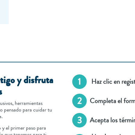
igo y disfruta
Haz clic en regis
s
Completa el form
usivos, herramientas
do pensado para cuidar tu
a.
Acepta los térmi
do y el primer paso para
lo que tenemos para ti.