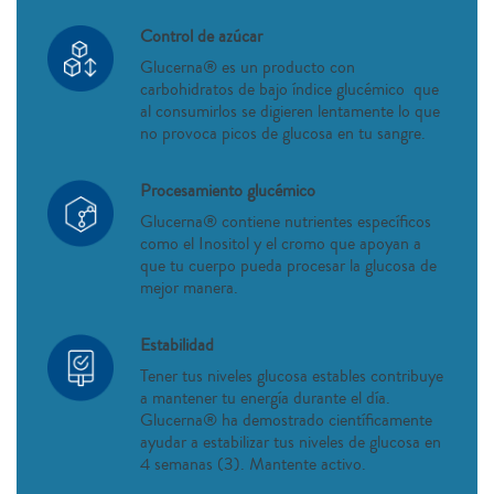
Control de azúcar
Glucerna® es un producto con
carbohidratos de bajo índice glucémico que
al consumirlos se digieren lentamente lo que
no provoca picos de glucosa en tu sangre.
Procesamiento glucémico
Glucerna® contiene nutrientes específicos
como el Inositol y el cromo que apoyan a
que tu cuerpo pueda procesar la glucosa de
mejor manera.
Estabilidad
Tener tus niveles glucosa estables contribuye
a mantener tu energía durante el día.
Glucerna® ha demostrado científicamente
ayudar a estabilizar tus niveles de glucosa en
4 semanas (3). Mantente activo.