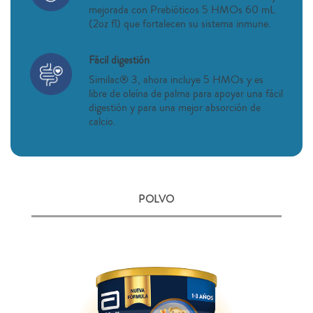
mejorada con Prebióticos 5 HMOs 60 mL
(2oz fl) que fortalecen su sistema inmune.
Fácil digestión
Similac® 3, ahora incluye 5 HMOs y es
libre de oleína de palma para apoyar una fácil
digestión y para una mejor absorción de
calcio.
POLVO