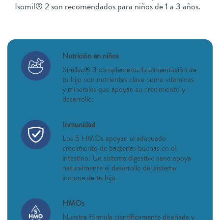
Isomil® 2 son recomendados para niños de 1 a 3 años.
Nutrición en niños
Similac® 3 complementa la alimentación de
tu hijo con nutrientes clave como vitaminas
y minerales que apoyan su crecimiento y
desarrollo.
Inmunidad
Los 5 HMOs apoyan el adecuado
crecimiento de bacterias buenas en el
intestino. Un sistema digestivo sano apoya
naturalmente el desarrollo del sistema
inmune de tu hijo.
HMOs
Nuestra fórmula científicamente diseñada y