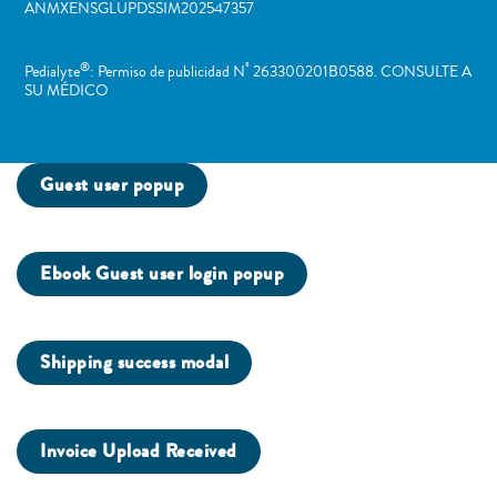
ANMXENSGLUPDSSIM202547357
®
º
Pedialyte
: Permiso de publicidad N
263300201B0588. CONSULTE A
SU MÉDICO
Guest user popup
Ebook Guest user login popup
Shipping success modal
Invoice Upload Received