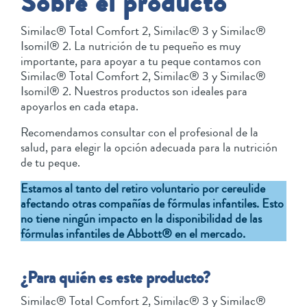
Sobre el producto
Similac® Total Comfort 2, Similac® 3 y Similac®
Isomil® 2. La nutrición de tu pequeño es muy
importante, para apoyar a tu peque contamos con
Similac® Total Comfort 2, Similac® 3 y Similac®
Isomil® 2. Nuestros productos son ideales para
apoyarlos en cada etapa.
Recomendamos consultar con el profesional de la
salud, para elegir la opción adecuada para la nutrición
de tu peque.
Estamos al tanto del retiro voluntario por cereulide
afectando otras compañías de fórmulas infantiles. Esto
no tiene ningún impacto en la disponibilidad de las
fórmulas infantiles de Abbott® en el mercado.
¿Para quién es este producto?
Similac® Total Comfort 2, Similac® 3 y Similac®