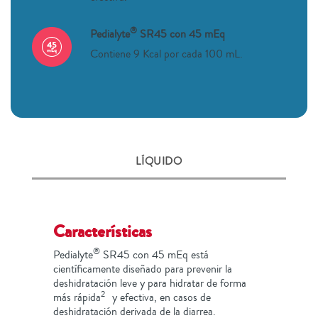
®
Pedialyte
SR45 con 45 mEq
Contiene 9 Kcal por cada 100 mL.
LÍQUIDO
Características
®
Pedialyte
SR45 con 45 mEq está
científicamente diseñado para prevenir la
deshidratación leve y para hidratar de forma
2
más rápida
y efectiva, en casos de
deshidratación derivada de la diarrea.