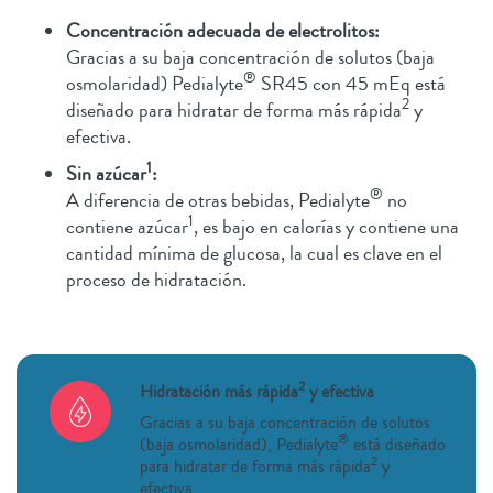
Concentración adecuada de electrolitos:
Gracias a su baja concentración de solutos (baja
®
osmolaridad) Pedialyte
SR45 con 45 mEq está
2
diseñado para hidratar de forma más rápida
y
efectiva.
1
Sin azúcar
:
®
A diferencia de otras bebidas, Pedialyte
no
1
contiene azúcar
, es bajo en calorías y contiene una
cantidad mínima de glucosa, la cual es clave en el
proceso de hidratación.
2
Hidratación más rápida
y efectiva
Gracias a su baja concentración de solutos
®
(baja osmolaridad), Pedialyte
está diseñado
2
para hidratar de forma más rápida
y
efectiva.