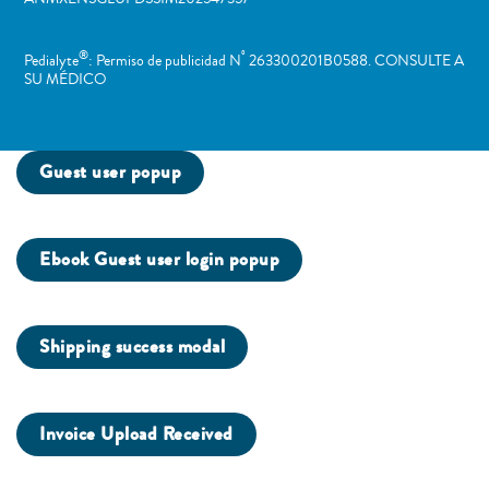
®
º
Pedialyte
: Permiso de publicidad N
263300201B0588. CONSULTE A
SU MÉDICO
Guest user popup
Ebook Guest user login popup
Shipping success modal
Invoice Upload Received