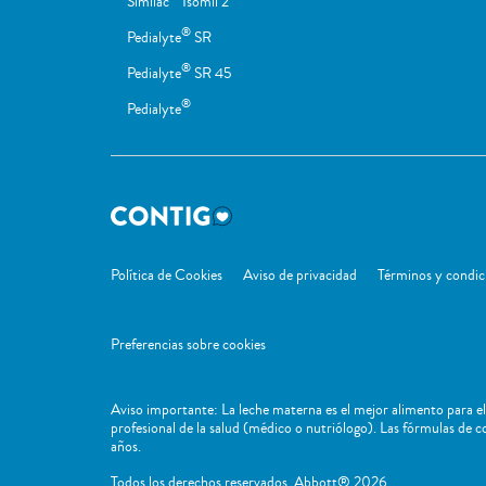
Similac
Isomil 2
®
Pedialyte
SR
®
Pedialyte
SR 45
®
Pedialyte
Política de Cookies
Aviso de privacidad
Términos y condic
Preferencias sobre cookies
Aviso importante: La leche materna es el mejor alimento para el
profesional de la salud (médico o nutriólogo). Las fórmulas de 
años.
Todos los derechos reservados. Abbott® 2026.