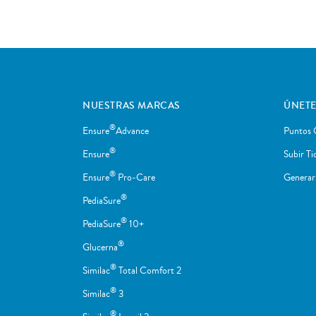
NUESTRAS MARCAS
ÚNETE
®
Ensure
Advance
Puntos 
®
Ensure
Subir Ti
®
Ensure
Pro-Care
Genera
®
PediaSure
®
PediaSure
10+
®
Glucerna
®
Similac
Total Comfort 2
®
Similac
3
®