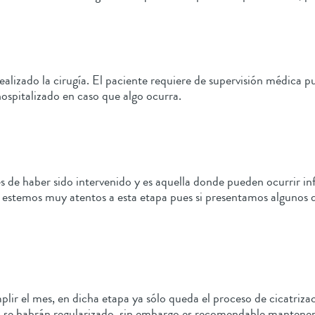
:
alizado la cirugía. El paciente requiere de supervisión médica p
ospitalizado en caso que algo ocurra.
 de haber sido intervenido y es aquella donde pueden ocurrir in
e estemos muy atentos a esta etapa pues si presentamos algunos
ir el mes, en dicha etapa ya sólo queda el proceso de cicatriza
 se habrán regularizado, sin embargo es recomendable mantener r