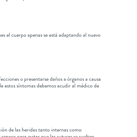
ues el cuerpo apenas se está adaptando al nuevo
fecciones o presentarse daños a órganos a causa
 de estos síntomas debemos acudir al médico de
ción de las heridas tanto internas como
eposo para evitar que las suturas se suelten.