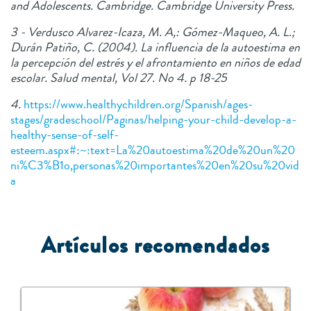
and Adolescents. Cambridge. Cambridge University Press.
3 - Verdusco Alvarez-Icaza, M. A,: Gómez-Maqueo, A. L.;
Durán Patiño, C. (2004). La influencia de la autoestima en
la percepción del estrés y el afrontamiento en niños de edad
escolar. Salud mental, Vol 27. No 4. p 18-25
4.
https://www.healthychildren.org/Spanish/ages-
stages/gradeschool/Paginas/helping-your-child-develop-a-
healthy-sense-of-self-
esteem.aspx#:~:text=La%20autoestima%20de%20un%20
ni%C3%B1o,personas%20importantes%20en%20su%20vid
a
Artículos recomendados