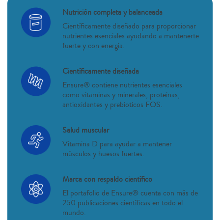
Nutrición completa y balanceada
Científicamente diseñado para proporcionar
nutrientes esenciales ayudando a mantenerte
fuerte y con energía.
Científicamente diseñada
Ensure® contiene nutrientes esenciales
como vitaminas y minerales, proteinas,
antioxidantes y prebioticos FOS.
Salud muscular
Vitamina D para ayudar a mantener
músculos y huesos fuertes.
Marca con respaldo científico
El portafolio de Ensure® cuenta con más de
250 publicaciones científicas en todo el
mundo.