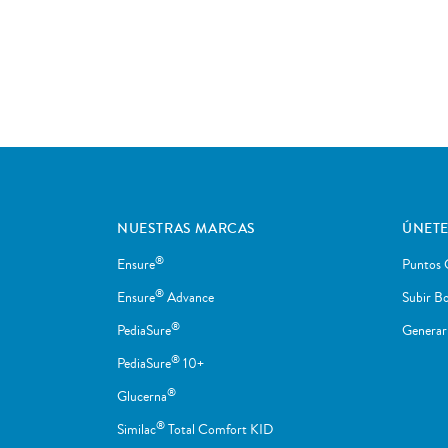
NUESTRAS MARCAS
ÚNETE
®
Ensure
Puntos 
®
Ensure
Advance
Subir Bo
®
PediaSure
Genera
®
PediaSure
10+
®
Glucerna
®
Similac
Total Comfort KID