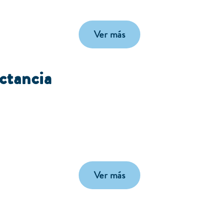
Ver más
ctancia
Ver más