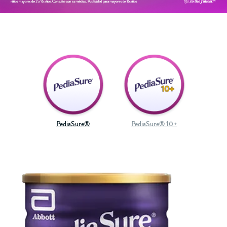
PediaSure®
PediaSure® 10+