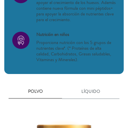
apoyar el crecimiento de los huesos. Además
contiene nueva fórmula con mini péptidos+
para apoyar la absorción de nutrientes clave
para el crecimiento.
Nutrición en niños
Proporciona nutrición con los 5 grupos de
nutrientes clave*. (* Proteínas de alta
calidad, Carbohidratos, Grasas saludables,
Vitaminas y Minerales).
POLVO
LÍQUIDO