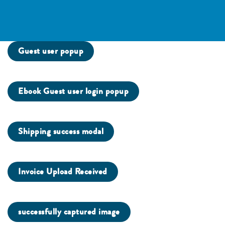
Guest user popup
Ebook Guest user login popup
Shipping success modal
Invoice Upload Received
successfully captured image