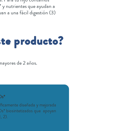
y nutrientes que ayudan a
an a una fácil digestión (3)
ste producto?
ayores de 2 años.
Os*
íficamente diseñada y mejorada
* biosintetizados que apoyan
, 2).