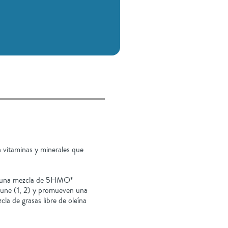
n vitaminas y minerales que
ye una mezcla de 5HMO*
nmune (1, 2) y promueven una
la de grasas libre de oleína