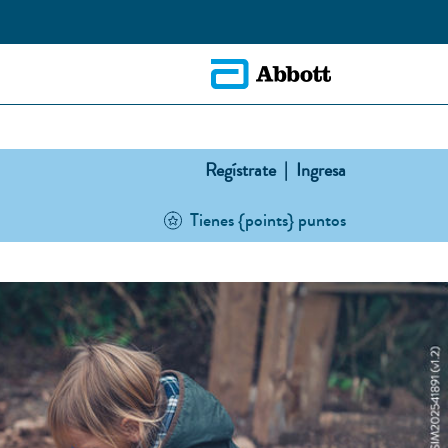
Regístrate |
Ingresa
Tienes {points} puntos