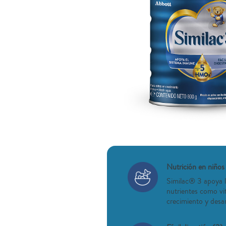
Nutrición en niños
Similac® 3 apoya l
nutrientes como vi
crecimiento y desar