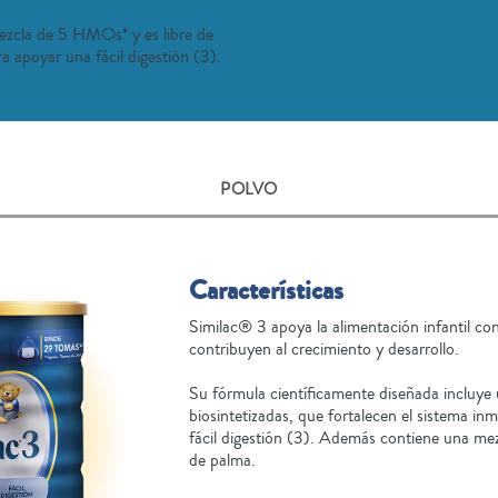
ezcla de 5 HMOs* y es libre de
a apoyar una fácil digestión (3).
POLVO
Características
Similac® 3 apoya la alimentación infantil co
contribuyen al crecimiento y desarrollo.
Su fórmula científicamente diseñada inclu
biosintetizadas, que fortalecen el sistema i
fácil digestión (3). Además contiene una mezc
de palma.