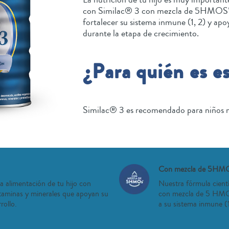
con Similac® 3 con mezcla de 5HMOS* 
fortalecer su sistema inmune (1, 2) y apoy
durante la etapa de crecimiento.
¿Para quién es e
Similac® 3 es recomendado para niños m
Con mezcla de 5HM
a alimentación de tu hijo con
Nuestra fórmula cient
taminas y minerales que apoyan su
con mezcla de 5 HMOs
rollo.
a su sistema inmune (1