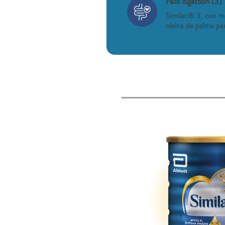
Fácil digestión (3)
Similac® 3, con m
oleína de palma par