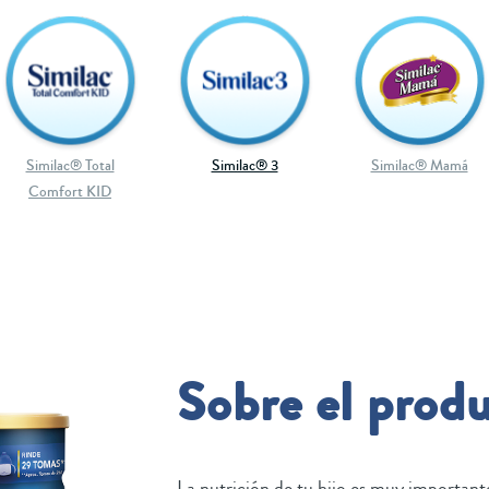
Similac® Total
Similac® 3
Similac® Mamá
Comfort KID
Sobre el prod
La nutrición de tu hijo es muy important