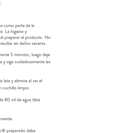
.
se como parte de la
a. La higiene y
l preparar el producto. No
resultar en daños severos.
rante 5 minutos, luego deje
ia y siga cuidadosamente las
 lata y elimine al ras el
 cuchillo limpio.
a 80 ml de agua tibia
amente.
lac® preparado debe