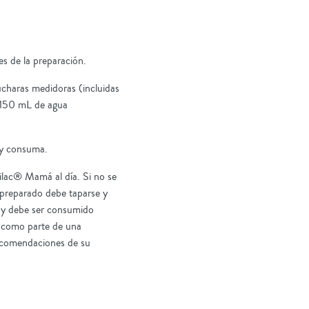
s de la preparación.
charas medidoras (incluidas
a 150 mL de agua
 y consuma.
lac® Mamá al día. Si no se
reparado debe taparse y
C y debe ser consumido
e como parte de una
recomendaciones de su