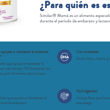
¿Para quién es e
Similac® Mamá es un alimento especiali
durante el período de embarazo y lactanc
 apoyan a mantener la lactancia
Con nutrientes
*
Ácido fólico, hierro 
zado que apoya a mantener la
por más tiempo (11) brindando los
ios para favorecer este proceso
Fácil digestión
ntes que ayudan a fortalecer el
Incluye fibra que favo
rante el embarazo.
esta etapa.