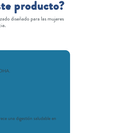
ste producto?
zado diseñado para las mujeres
ia.
y DHA.
rece una digestión saludable en