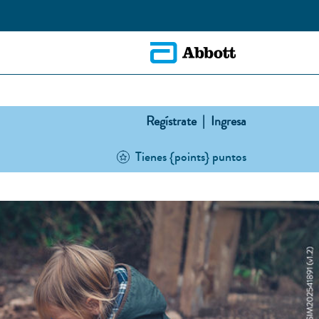
Regístrate |
Ingresa
Tienes {points} puntos