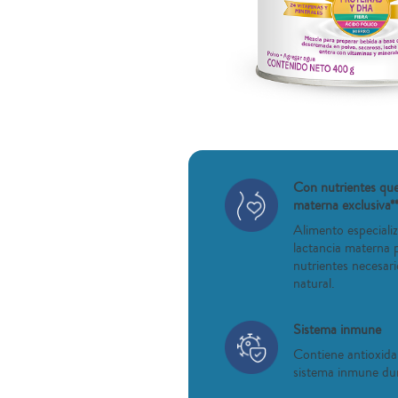
Con nutrientes que
materna exclusiva**
Alimento especiali
lactancia materna 
nutrientes necesar
natural.
Sistema inmune
Contiene antioxida
sistema inmune du