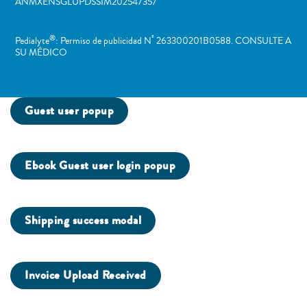
ANMXENSGLUPDSSIM202547357
®
º
Pedialyte
: Permiso de publicidad N
263300201B0588. CONSULTE A
SU MÉDICO
Guest user popup
Ebook Guest user login popup
Shipping success modal
Invoice Upload Received