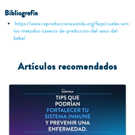
Bibliografía
https://www.reproduccionasistida.org/faqs/cuales-son-
los-metodos-caseros-de-prediccion-del-sexo-del-
bebe/
Artículos recomendados