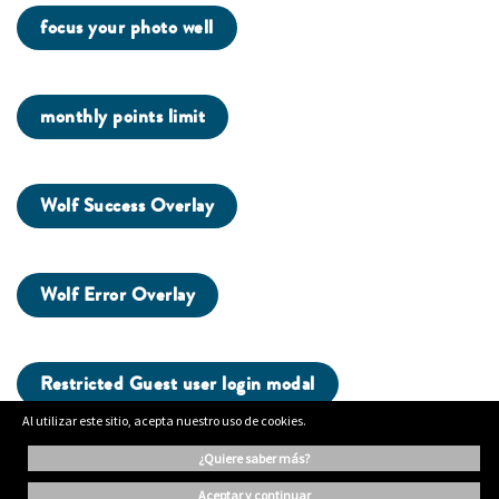
focus your photo well
monthly points limit
Wolf Success Overlay
Wolf Error Overlay
Restricted Guest user login modal
Al utilizar este sitio, acepta nuestro uso de cookies.
¿quiere saber más?
aceptar y continuar