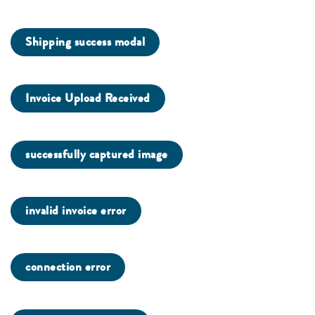
Shipping success modal
Invoice Upload Received
successfully captured image
invalid invoice error
connection error