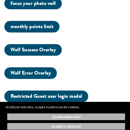
focus your photo well
monthly points limit
Wolf Success Overlay
Wolf Error Overlay
Restricted Guest user login modal
Al utilizar este sitio, acepta nuestro uso de cookies.
¿quiere saber más?
aceptar y continuar