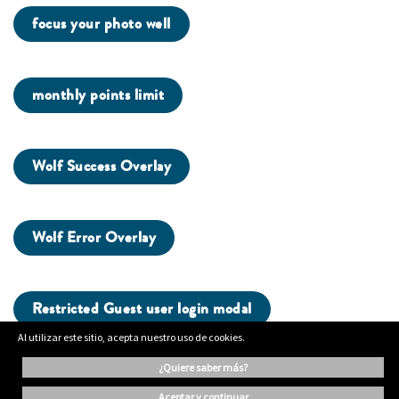
focus your photo well
monthly points limit
Wolf Success Overlay
Wolf Error Overlay
Restricted Guest user login modal
Al utilizar este sitio, acepta nuestro uso de cookies.
¿quiere saber más?
ng...
aceptar y continuar