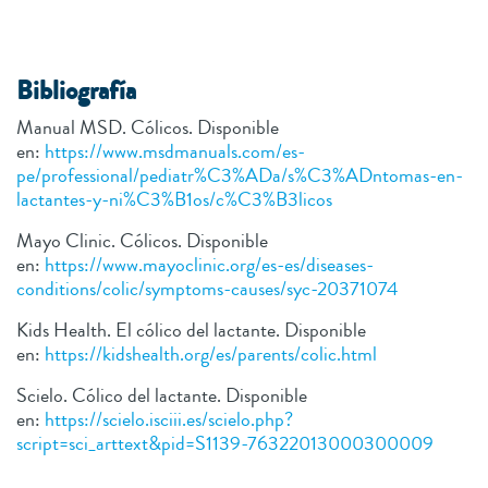
Bibliografía
Manual MSD. Cólicos. Disponible
en:
https://www.msdmanuals.com/es-
pe/professional/pediatr%C3%ADa/s%C3%ADntomas-en-
lactantes-y-ni%C3%B1os/c%C3%B3licos
Mayo Clinic. Cólicos. Disponible
en:
https://www.mayoclinic.org/es-es/diseases-
conditions/colic/symptoms-causes/syc-20371074
Kids Health. El cólico del lactante. Disponible
en:
https://kidshealth.org/es/parents/colic.html
Scielo. Cólico del lactante. Disponible
en:
https://scielo.isciii.es/scielo.php?
script=sci_arttext&pid=S1139-76322013000300009