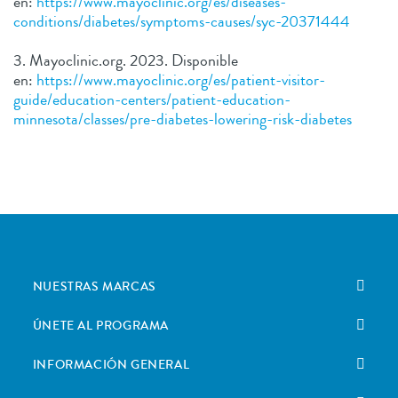
en:
https://www.mayoclinic.org/es/diseases-
conditions/diabetes/symptoms-causes/syc-20371444
3. Mayoclinic.org. 2023. Disponible
en:
https://www.mayoclinic.org/es/patient-visitor-
guide/education-centers/patient-education-
minnesota/classes/pre-diabetes-lowering-risk-diabetes
NUESTRAS MARCAS
ÚNETE AL PROGRAMA
INFORMACIÓN GENERAL