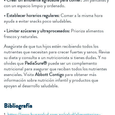
• Crear un ambiente agradable para comer:
Sin pantallas y
con un espacio limpio y ordenado.
• Establecer horarios regulares:
Comer a la misma hora
ayuda a evitar snacks poco saludables.
• Limitar azúcares y ultraprocesados:
Prioriza alimentos
frescos y naturales.
Asegúrate de que tus hijos estén recibiendo todos los
nutrientes que necesitan para crecer fuertes y sanos. Revisa
su dieta y consulta a un nutricionista si tienes dudas. Y no
olvides que
PediaSure®
puede ser un complemento
nutricional para asegurar que reciban todos los nutrientes
esenciales. Visita
Abbott Contigo
para obtener más
información sobre nutrición infantil y productos que
apoyan el desarrollo saludable.
Bibliografía
1.
https://www.bupasalud.com.pe/salud/alimentacion-