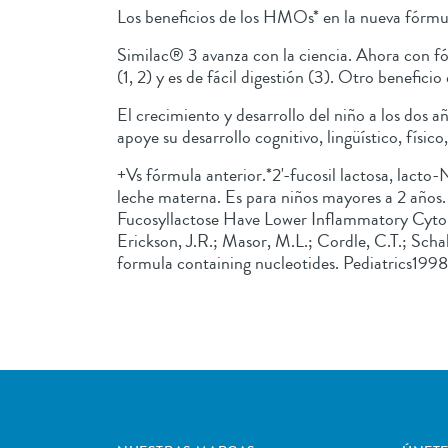
Los beneficios de los HMOs* en la nueva fórm
Similac® 3 avanza con la ciencia. Ahora con f
(1, 2) y es de fácil digestión (3). Otro benefic
El crecimiento y desarrollo del niño a los dos 
apoye su desarrollo cognitivo, lingüístico, físic
+Vs fórmula anterior.*2'-fucosil lactosa, lacto-N-
leche materna. Es para niños mayores a 2 años.
Fucosyllactose Have Lower Inflammatory Cytoki
Erickson, J.R.; Masor, M.L.; Cordle, C.T.; Sch
formula containing nucleotides. Pediatrics1998