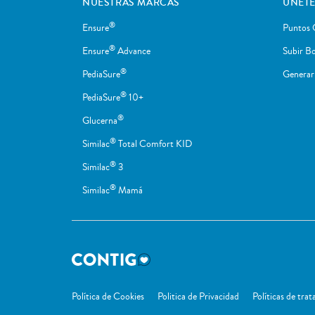
NUESTRAS MARCAS
ÚNETE
®
Ensure
Puntos 
®
Ensure
Advance
Subir Bo
®
PediaSure
Genera
®
PediaSure
10+
®
Glucerna
®
Similac
Total Comfort KID
®
Similac
3
®
Similac
Mamá
Política de Cookies
Politica de Privacidad
Políticas de tra