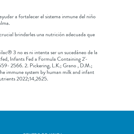
yudar a fortalecer el sistema inmune del niño
alma.
 crucial brindarles una nutrición adecuada que
Similac® 3 no es ni intenta ser un sucedáneo de la
tfed, Infants Fed a Formula Containing 2'-
59- 2566. 2. Pickering, L.K.; Grano , D.M.;
of the immune system by human milk and infant
Nutrients 2022;14,2625.