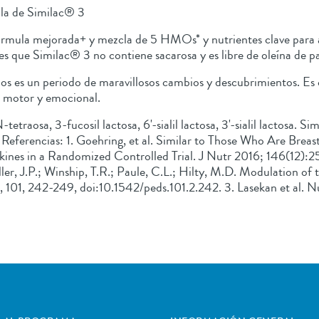
ula de Similac® 3
órmula mejorada+ y mezcla de 5 HMOs* y nutrientes clave para a
io es que Similac® 3 no contiene sacarosa y es libre de oleína de p
años es un periodo de maravillosos cambios y descubrimientos. Es
o, motor y emocional.
tetraosa, 3-fucosil lactosa, 6'-sialil lactosa, 3'-sialil lactosa. 
 Referencias: 1. Goehring, et al. Similar to Those Who Are Breas
nes in a Randomized Controlled Trial. J Nutr 2016; 146(12):25
aller, J.P.; Winship, T.R.; Paule, C.L.; Hilty, M.D. Modulation 
, 101, 242-249, doi:10.1542/peds.101.2.242. 3. Lasekan et al. 