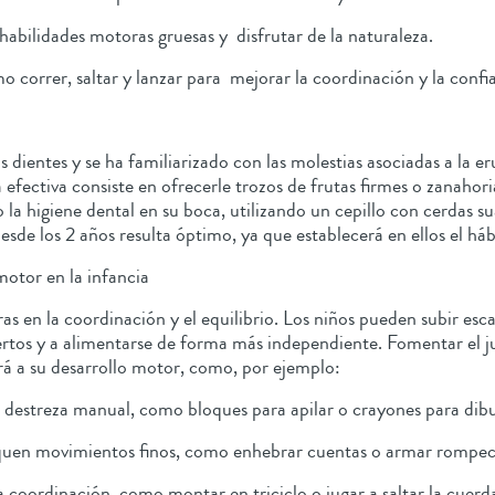
 habilidades motoras gruesas y disfrutar de la naturaleza.
 correr, saltar y lanzar para mejorar la coordinación y la confi
 dientes y se ha familiarizado con las molestias asociadas a la e
efectiva consiste en ofrecerle trozos de frutas firmes o zanahorias
la higiene dental en su boca, utilizando un cepillo con cerdas s
desde los 2 años resulta óptimo, ya que establecerá en ellos el h
motor en la infancia
ras en la coordinación y el equilibrio. Los niños pueden subir es
ertos y a alimentarse de forma más independiente. Fomentar el j
á a su desarrollo motor, como, por ejemplo:
destreza manual, como bloques para apilar o crayones para dibu
liquen movimientos finos, como enhebrar cuentas o armar rompe
a coordinación, como montar en triciclo o jugar a saltar la cuerd