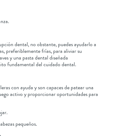
anza.
rupción dental, no obstante, puedes ayudarlo a
, preferiblemente frías, para aliviar su
uaves y una pasta dental diseñada
ábito fundamental del cuidado dental.
caleras con ayuda y son capaces de patear una
uego activo y proporcionar oportunidades para
jar.
cabezas pequeños.
a.