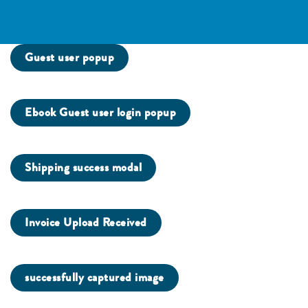
Guest user popup
Ebook Guest user login popup
Shipping success modal
Invoice Upload Received
successfully captured image