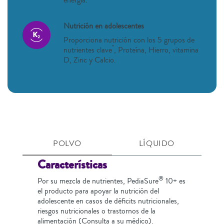
energía.
Nutrición en adolescentes
Proporciona nutrición con los 5 grupos de
*
nutrientes clave
, Proteína, Hierro, vitamina
D, Zinc y Calcio.
POLVO
LÍQUIDO
Características
®
Por su mezcla de nutrientes, PediaSure
10+ es
el producto para apoyar la nutrición del
adolescente en casos de déficits nutricionales,
riesgos nutricionales o trastornos de la
alimentación (Consulta a su médico).