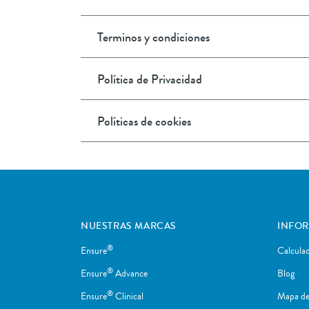
Terminos y condiciones
Política de Privacidad
Políticas de cookies
NUESTRAS MARCAS
INFO
®
Ensure
Calcula
®
Ensure
Advance
Blog
®
Ensure
Clinical
Mapa del