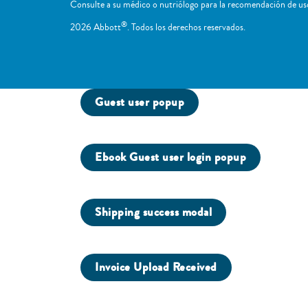
Consulte a su médico o nutriólogo para la recomendación de uso
®
2026 Abbott
. Todos los derechos reservados.
Guest user popup
Ebook Guest user login popup
Shipping success modal
Invoice Upload Received