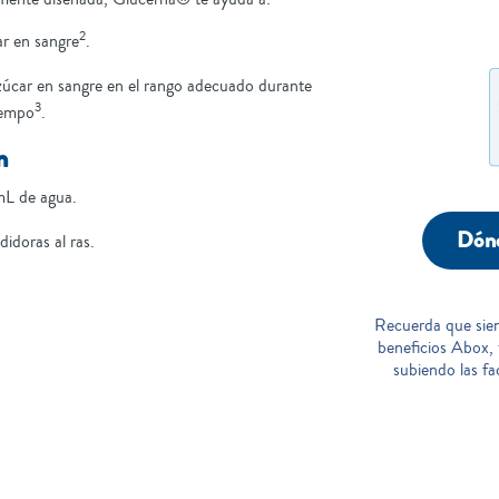
2
ar en sangre
.
zúcar en sangre en el rango adecuado durante
3
iempo
.
n
mL de agua.
Dón
doras al ras.
Recuerda que sie
beneficios Abox,
subiendo las fa