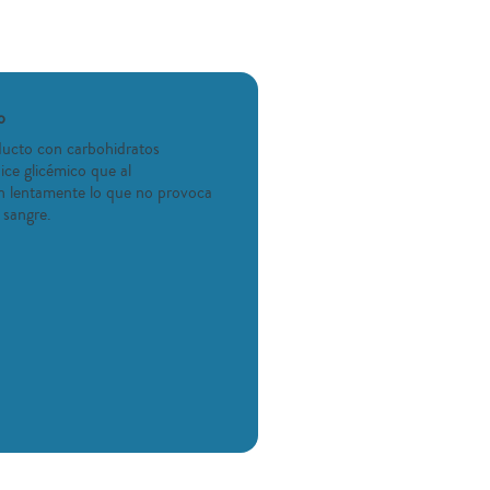
o
ucto con carbohidratos
ice glicémico que al
en lentamente lo que no provoca
 sangre.