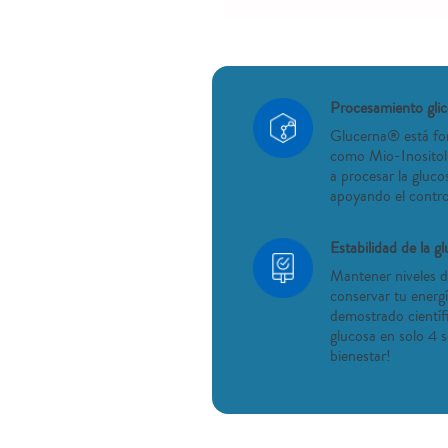
Procesamiento gli
Glucerna® está fo
como Mio-Inositol
a procesar la gluc
apoyando el contro
Estabilidad de la g
Mantener niveles d
conservar tu energ
demostrado científi
glucosa en solo 4
bienestar!