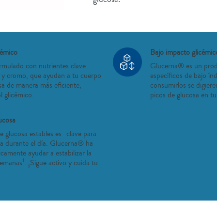
cémico
Bajo impacto glicémic
rmulado con nutrientes clave
Glucerna® es un prod
 y cromo, que ayudan a tu cuerpo
específicos de bajo índ
osa de manera más eficiente,
consumirlos se digier
l glicémico.
picos de glucosa en tu
lucosa
e glucosa estables es clave para
ía durante el día. Glucerna® ha
camente ayudar a estabilizar la
1
 semanas
. ¡Sigue activo y cuida tu