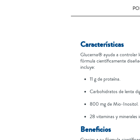
PO
Características
Glucerna® ayuda a controlar lo
fórmula científicamente diseñ
incluye:
11 g de proteína.
Carbohidratos de lenta dig
800 mg de Mio-Inositol.
28 vitaminas y minerales 
Beneficios
Gracias a su fórmula científi