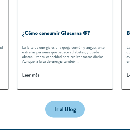
¿Cómo consumir Glucerna ®?
B
ad
La falta de energía es una queja común y angustiante
La
entre las personas que padecen diabetes, y puede
di
obstaculizar su capacidad para realizar tareas diarias.
ay
Aunque la falta de energía también...
en
Leer más
L
Ir al Blog