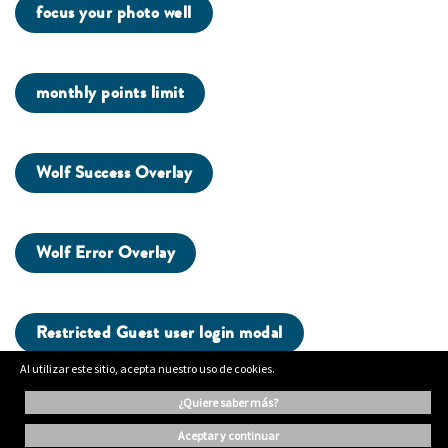
focus your photo well
monthly points limit
Wolf Success Overlay
Wolf Error Overlay
Restricted Guest user login modal
Al utilizar este sitio, acepta nuestro uso de cookies.
g...
¿quiere saber más?
aceptar y continuar