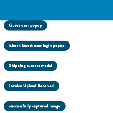
Guest user popup
Ebook Guest user login popup
Shipping success modal
Invoice Upload Received
successfully captured image