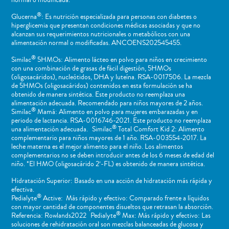
normal o ​modificada.
®
Glucerna
: Es nutrición especializada para personas con diabetes o
hiperglicemia que presentan condiciones médicas asociadas y que no
alcanzan sus requerimientos nutricionales o metabólicos con una
alimentación normal o modificadas. ANCOENS202545455.
®
Similac
5HMOs: Alimento lácteo en polvo para niños en crecimiento
con una combinación de grasas de fácil digestión, 5HMOs
(oligosacáridos), nucleótidos, DHA y luteína. RSA-0017506. La mezcla
de 5HMOs (oligosacáridos) contenidos en esta formulación se ha
obtenido de manera sintética. Este producto no reemplaza una
alimentación adecuada. Recomendado para niños mayores de 2 años.
®
Similac
Mamá: Alimento en polvo para mujeres embarazadas y en
periodo de lactancia. RSA-0016746-2021. Este producto no reemplaza
®
una alimentación adecuada. Similac
Total Comfort Kid 2: Alimento
complementario para niños mayores de 1 año. RSA-003554-2017. La
leche materna es el mejor alimento para el niño. Los alimentos
complementarios no se deben introducir antes de los 6 meses de edad del
niño. *El HMO (oligosacárido 2’-FL) es obtenido de manera sintética.
Hidratación Superior: Basado en una acción de hidratación más rápida y
efectiva.
®
Pedialyte
Active: Más rápido y efectivo: Comparado frente a líquidos
con mayor cantidad de componentes disueltos que retrasan la absorción.
®
Referencia: Rowlands2022 Pedialyte
Max: Más rápido y efectivo: Las
soluciones de rehidratación oral son mezclas balanceadas de glucosa y