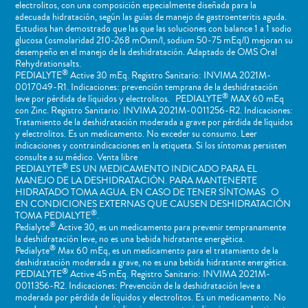
electrolitos, con una composición especialmente diseñada para la
adecuada hidratación, según las guías de manejo de gastroenteritis aguda.
Estudios han demostrado que las que las soluciones con balance 1 a 1 sodio
glucosa (osmolaridad 210-268 mOsm/l, sodium 50-75 mEq/l) mejoran su
desempeño en el manejo de la deshidratación. Adaptado de OMS Oral
Rehydrationsalts.
®
PEDIALYTE
Active 30 mEq. Registro Sanitario: INVIMA 2021M-
0017049-R1. Indicaciones: prevención temprana de la deshidratación
®
leve por pérdida de líquidos y electrolitos. PEDIALYTE
MAX 60 mEq
con Zinc. Registro Sanitario: INVIMA 2021M-0011256-R2. Indicaciones:
Tratamiento de la deshidratación moderada a grave por pérdida de líquidos
y electrolitos. Es un medicamento. No exceder su consumo. Leer
indicaciones y contraindicaciones en la etiqueta. Si los síntomas persisten
consulte a su médico. Venta libre
®
PEDIALYTE
ES UN MEDICAMENTO INDICADO PARA EL
MANEJO DE LA DESHIDRATACIÓN. PARA MANTENERTE
HIDRATADO TOMA AGUA. EN CASO DE TENER SÍNTOMAS O
EN CONDICIONES EXTERNAS QUE CAUSEN DESHIDRATACIÓN
®
TOMA PEDIALYTE
.
®
Pedialyte
Active 30, es un medicamento para prevenir tempranamente
la deshidratación leve, no es una bebida hidratante energética.
®
Pedialyte
Max 60 mEq, es un medicamento para el tratamiento de la
deshidratación moderada a grave, no es una bebida hidratante energética.
®
PEDIALYTE
Active 45 mEq. Registro Sanitario: INVIMA 2021M-
0011356-R2. Indicaciones: Prevención de la deshidratación leve a
moderada por pérdida de líquidos y electrolitos. Es un medicamento. No