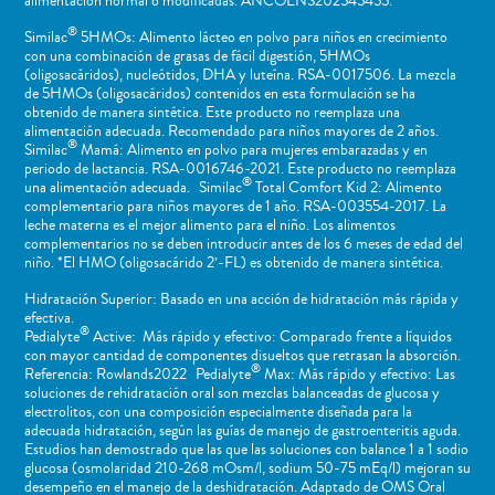
alimentación normal o modificadas. ANCOENS202545455.
®
Similac
5HMOs: Alimento lácteo en polvo para niños en crecimiento
con una combinación de grasas de fácil digestión, 5HMOs
(oligosacáridos), nucleótidos, DHA y luteína. RSA-0017506. La mezcla
de 5HMOs (oligosacáridos) contenidos en esta formulación se ha
obtenido de manera sintética. Este producto no reemplaza una
alimentación adecuada. Recomendado para niños mayores de 2 años.
®
Similac
Mamá: Alimento en polvo para mujeres embarazadas y en
periodo de lactancia. RSA-0016746-2021. Este producto no reemplaza
®
una alimentación adecuada. Similac
Total Comfort Kid 2: Alimento
complementario para niños mayores de 1 año. RSA-003554-2017. La
leche materna es el mejor alimento para el niño. Los alimentos
complementarios no se deben introducir antes de los 6 meses de edad del
niño. *El HMO (oligosacárido 2’-FL) es obtenido de manera sintética.
Hidratación Superior: Basado en una acción de hidratación más rápida y
efectiva.
®
Pedialyte
Active: Más rápido y efectivo: Comparado frente a líquidos
con mayor cantidad de componentes disueltos que retrasan la absorción.
®
Referencia: Rowlands2022 Pedialyte
Max: Más rápido y efectivo: Las
soluciones de rehidratación oral son mezclas balanceadas de glucosa y
electrolitos, con una composición especialmente diseñada para la
adecuada hidratación, según las guías de manejo de gastroenteritis aguda.
Estudios han demostrado que las que las soluciones con balance 1 a 1 sodio
glucosa (osmolaridad 210-268 mOsm/l, sodium 50-75 mEq/l) mejoran su
desempeño en el manejo de la deshidratación. Adaptado de OMS Oral