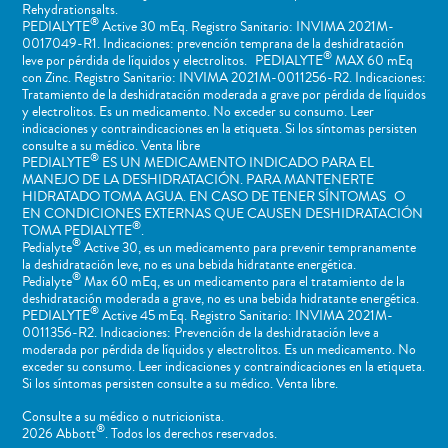
Rehydrationsalts.
®
PEDIALYTE
Active 30 mEq. Registro Sanitario: INVIMA 2021M-
0017049-R1. Indicaciones: prevención temprana de la deshidratación
®
leve por pérdida de líquidos y electrolitos. PEDIALYTE
MAX 60 mEq
con Zinc. Registro Sanitario: INVIMA 2021M-0011256-R2. Indicaciones:
Tratamiento de la deshidratación moderada a grave por pérdida de líquidos
y electrolitos. Es un medicamento. No exceder su consumo. Leer
indicaciones y contraindicaciones en la etiqueta. Si los síntomas persisten
consulte a su médico. Venta libre
®
PEDIALYTE
ES UN MEDICAMENTO INDICADO PARA EL
MANEJO DE LA DESHIDRATACIÓN. PARA MANTENERTE
HIDRATADO TOMA AGUA. EN CASO DE TENER SÍNTOMAS O
EN CONDICIONES EXTERNAS QUE CAUSEN DESHIDRATACIÓN
®
TOMA PEDIALYTE
.
®
Pedialyte
Active 30, es un medicamento para prevenir tempranamente
la deshidratación leve, no es una bebida hidratante energética.
®
Pedialyte
Max 60 mEq, es un medicamento para el tratamiento de la
deshidratación moderada a grave, no es una bebida hidratante energética.
®
PEDIALYTE
Active 45 mEq. Registro Sanitario: INVIMA 2021M-
0011356-R2. Indicaciones: Prevención de la deshidratación leve a
moderada por pérdida de líquidos y electrolitos. Es un medicamento. No
exceder su consumo. Leer indicaciones y contraindicaciones en la etiqueta.
Si los síntomas persisten consulte a su médico. Venta libre.
Consulte a su médico o nutricionista.
®
2026 Abbott
. Todos los derechos reservados.