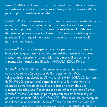
®
Ensure
: Advance: Desnutrición proteico-calórica moderada o severa
asociada a una condición médica, en adultos y adultos mayores. Alimento
para propósitos médicos especiales.
®
PediaSure
: Es una alimento para propósitos médicos especiales dirigido a
niños​. Consulte con su pediatra o nutricionista. De 2 a 13 años que
requieren soporte nutricional por retardo en el desarrollo debido a
desnutrición proteico-calórica. Desnutrición asociada médica, que no
puede suplir sus requerimientos nutricionales con una alimentación
normal o ​modificada.
®
Glucerna
: Es nutrición especializada para personas con diabetes o
hiperglicemia que presentan condiciones médicas asociadas y que no
alcanzan sus requerimientos nutricionales o metabólicos con una
alimentación normal o modificadas. ANCOENS202545455.
®
Similac
5HMOs: Alimento lácteo en polvo para niños en crecimiento
con una combinación de grasas de fácil digestión, 5HMOs
(oligosacáridos), nucleótidos, DHA y luteína. RSA-0017506. La mezcla
de 5HMOs (oligosacáridos) contenidos en esta formulación se ha
obtenido de manera sintética. Este producto no reemplaza una
alimentación adecuada. Recomendado para niños mayores de 2 años.
®
Similac
Mamá: Alimento en polvo para mujeres embarazadas y en
periodo de lactancia. RSA-0016746-2021. Este producto no reemplaza
®
una alimentación adecuada. Similac
Total Comfort Kid 2: Alimento
complementario para niños mayores de 1 año. RSA-003554-2017. La