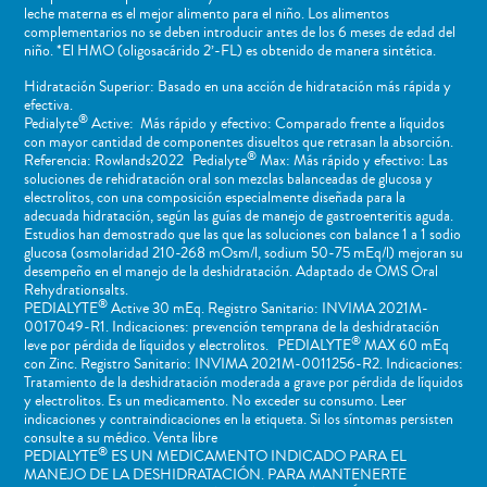
leche materna es el mejor alimento para el niño. Los alimentos
complementarios no se deben introducir antes de los 6 meses de edad del
niño. *El HMO (oligosacárido 2’-FL) es obtenido de manera sintética.
Hidratación Superior: Basado en una acción de hidratación más rápida y
efectiva.
®
Pedialyte
Active: Más rápido y efectivo: Comparado frente a líquidos
con mayor cantidad de componentes disueltos que retrasan la absorción.
®
Referencia: Rowlands2022 Pedialyte
Max: Más rápido y efectivo: Las
soluciones de rehidratación oral son mezclas balanceadas de glucosa y
electrolitos, con una composición especialmente diseñada para la
adecuada hidratación, según las guías de manejo de gastroenteritis aguda.
Estudios han demostrado que las que las soluciones con balance 1 a 1 sodio
glucosa (osmolaridad 210-268 mOsm/l, sodium 50-75 mEq/l) mejoran su
desempeño en el manejo de la deshidratación. Adaptado de OMS Oral
Rehydrationsalts.
®
PEDIALYTE
Active 30 mEq. Registro Sanitario: INVIMA 2021M-
0017049-R1. Indicaciones: prevención temprana de la deshidratación
®
leve por pérdida de líquidos y electrolitos. PEDIALYTE
MAX 60 mEq
con Zinc. Registro Sanitario: INVIMA 2021M-0011256-R2. Indicaciones:
Tratamiento de la deshidratación moderada a grave por pérdida de líquidos
y electrolitos. Es un medicamento. No exceder su consumo. Leer
indicaciones y contraindicaciones en la etiqueta. Si los síntomas persisten
consulte a su médico. Venta libre
®
PEDIALYTE
ES UN MEDICAMENTO INDICADO PARA EL
MANEJO DE LA DESHIDRATACIÓN. PARA MANTENERTE