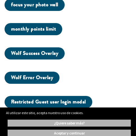
focus your photo well
monthly points limit
Wolf Success Overlay
Wolf Error Overlay
Restricted Guest user login modal
Al utilizar este sitio, acepta nuestro uso de cookies.
¿quiere saber más?
...
aceptar y continuar