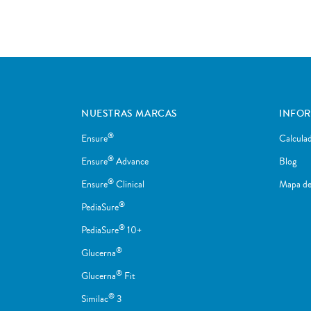
NUESTRAS MARCAS
INFO
®
Ensure
Calcula
®
Ensure
Advance
Blog
®
Ensure
Clinical
Mapa del
®
PediaSure
®
PediaSure
10+
®
Glucerna
®
Glucerna
Fit
®
Similac
3