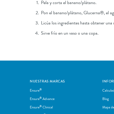
Pela y corta el banano/plátano.
Pon el banano/plátano, Glucerna®, el agua
Licúa los ingredientes hasta obtener un
Sirve frío en un vaso o una copa.
NUESTRAS MARCAS
INFO
®
Ensure
Calcula
®
Ensure
Advance
Blog
®
Ensure
Clinical
Mapa del