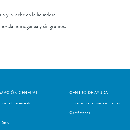
 y la leche en la licuadora.
a mezcla homogénea y sin grumos.
RMACIÓN GENERAL
CENTRO DE AYUDA
dora de Crecimiento
Información de nuestras marcas
Contáctanos
 Sitio