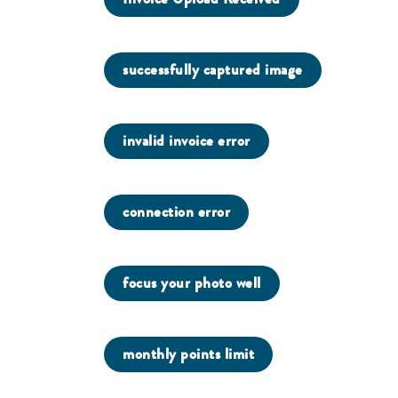
successfully captured image
invalid invoice error
connection error
focus your photo well
monthly points limit