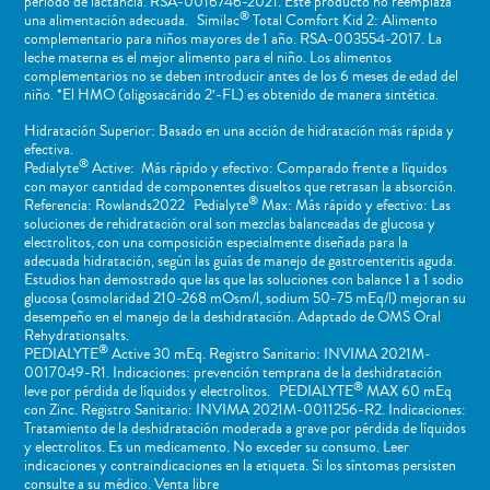
periodo de lactancia. RSA-0016746-2021. Este producto no reemplaza
®
una alimentación adecuada. Similac
Total Comfort Kid 2: Alimento
complementario para niños mayores de 1 año. RSA-003554-2017. La
leche materna es el mejor alimento para el niño. Los alimentos
complementarios no se deben introducir antes de los 6 meses de edad del
niño. *El HMO (oligosacárido 2’-FL) es obtenido de manera sintética.
Hidratación Superior: Basado en una acción de hidratación más rápida y
efectiva.
®
Pedialyte
Active: Más rápido y efectivo: Comparado frente a líquidos
con mayor cantidad de componentes disueltos que retrasan la absorción.
®
Referencia: Rowlands2022 Pedialyte
Max: Más rápido y efectivo: Las
soluciones de rehidratación oral son mezclas balanceadas de glucosa y
electrolitos, con una composición especialmente diseñada para la
adecuada hidratación, según las guías de manejo de gastroenteritis aguda.
Estudios han demostrado que las que las soluciones con balance 1 a 1 sodio
glucosa (osmolaridad 210-268 mOsm/l, sodium 50-75 mEq/l) mejoran su
desempeño en el manejo de la deshidratación. Adaptado de OMS Oral
Rehydrationsalts.
®
PEDIALYTE
Active 30 mEq. Registro Sanitario: INVIMA 2021M-
0017049-R1. Indicaciones: prevención temprana de la deshidratación
®
leve por pérdida de líquidos y electrolitos. PEDIALYTE
MAX 60 mEq
con Zinc. Registro Sanitario: INVIMA 2021M-0011256-R2. Indicaciones:
Tratamiento de la deshidratación moderada a grave por pérdida de líquidos
y electrolitos. Es un medicamento. No exceder su consumo. Leer
indicaciones y contraindicaciones en la etiqueta. Si los síntomas persisten
consulte a su médico. Venta libre