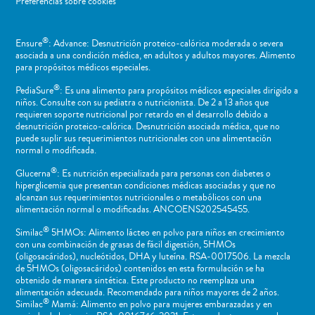
Preferencias sobre cookies
®
Ensure
: Advance: Desnutrición proteico-calórica moderada o severa
asociada a una condición médica, en adultos y adultos mayores. Alimento
para propósitos médicos especiales.
®
PediaSure
: Es una alimento para propósitos médicos especiales dirigido a
niños​. Consulte con su pediatra o nutricionista. De 2 a 13 años que
requieren soporte nutricional por retardo en el desarrollo debido a
desnutrición proteico-calórica. Desnutrición asociada médica, que no
puede suplir sus requerimientos nutricionales con una alimentación
normal o ​modificada.
®
Glucerna
: Es nutrición especializada para personas con diabetes o
hiperglicemia que presentan condiciones médicas asociadas y que no
alcanzan sus requerimientos nutricionales o metabólicos con una
alimentación normal o modificadas. ANCOENS202545455.
®
Similac
5HMOs: Alimento lácteo en polvo para niños en crecimiento
con una combinación de grasas de fácil digestión, 5HMOs
(oligosacáridos), nucleótidos, DHA y luteína. RSA-0017506. La mezcla
de 5HMOs (oligosacáridos) contenidos en esta formulación se ha
obtenido de manera sintética. Este producto no reemplaza una
alimentación adecuada. Recomendado para niños mayores de 2 años.
®
Similac
Mamá: Alimento en polvo para mujeres embarazadas y en