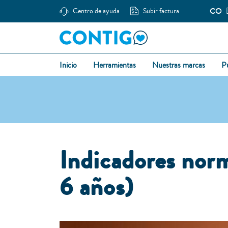
CO
Centro de ayuda
Subir factura
Inicio
Herramientas
Nuestras marcas
P
Indicadores norm
6 años)