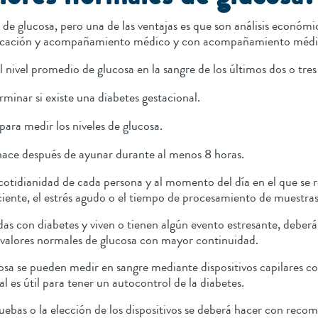
de glucosa, pero una de las ventajas es que son análisis económi
ndicación y acompañamiento médico y con acompañamiento médic
 nivel promedio de glucosa en la sangre de los últimos dos o tre
rminar si existe una diabetes gestacional.
para medir los niveles de glucosa.
 hace después de ayunar durante al menos 8 horas.
cotidianidad de cada persona y al momento del día en el que se r
 reciente, el estrés agudo o el tiempo de procesamiento de muest
das con diabetes y viven o tienen algún evento estresante, debe
os valores normales de glucosa con mayor continuidad.
osa se pueden medir en sangre mediante dispositivos capilares 
ual es útil para tener un autocontrol de la diabetes.
ruebas o la elección de los dispositivos se deberá hacer con rec