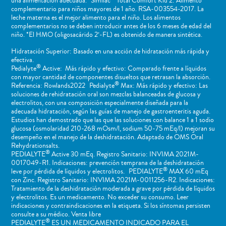
una alimentación adecuada. Similac
Total Comfort Kid 2: Alimento
complementario para niños mayores de 1 año. RSA-003554-2017. La
leche materna es el mejor alimento para el niño. Los alimentos
complementarios no se deben introducir antes de los 6 meses de edad del
niño. *El HMO (oligosacárido 2’-FL) es obtenido de manera sintética.
Hidratación Superior: Basado en una acción de hidratación más rápida y
efectiva.
®
Pedialyte
Active: Más rápido y efectivo: Comparado frente a líquidos
con mayor cantidad de componentes disueltos que retrasan la absorción.
®
Referencia: Rowlands2022 Pedialyte
Max: Más rápido y efectivo: Las
soluciones de rehidratación oral son mezclas balanceadas de glucosa y
electrolitos, con una composición especialmente diseñada para la
adecuada hidratación, según las guías de manejo de gastroenteritis aguda.
Estudios han demostrado que las que las soluciones con balance 1 a 1 sodio
glucosa (osmolaridad 210-268 mOsm/l, sodium 50-75 mEq/l) mejoran su
desempeño en el manejo de la deshidratación. Adaptado de OMS Oral
Rehydrationsalts.
®
PEDIALYTE
Active 30 mEq. Registro Sanitario: INVIMA 2021M-
0017049-R1. Indicaciones: prevención temprana de la deshidratación
®
leve por pérdida de líquidos y electrolitos. PEDIALYTE
MAX 60 mEq
con Zinc. Registro Sanitario: INVIMA 2021M-0011256-R2. Indicaciones:
Tratamiento de la deshidratación moderada a grave por pérdida de líquidos
y electrolitos. Es un medicamento. No exceder su consumo. Leer
indicaciones y contraindicaciones en la etiqueta. Si los síntomas persisten
consulte a su médico. Venta libre
®
PEDIALYTE
ES UN MEDICAMENTO INDICADO PARA EL