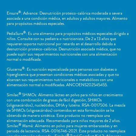
®
Ensure
: Advance: Desnutrición proteico-calórica moderada o severa
asociada a una condición médica, en adultos y adultos mayores. Alimento
para propósitos médicos especiales.
®
PediaSure
: Es una alimento para propósitos médicos especiales dirigido a
niños​. Consulte con su pediatra o nutricionista. De 2 a 13 años que
requieren soporte nutricional por retardo en el desarrollo debido a
desnutrición proteico-calórica. Desnutrición asociada médica, que no
puede suplir sus requerimientos nutricionales con una alimentación
normal o ​modificada.
®
Glucerna
: Es nutrición especializada para personas con diabetes o
hiperglicemia que presentan condiciones médicas asociadas y que no
alcanzan sus requerimientos nutricionales o metabólicos con una
alimentación normal o modificadas. ANCOENS202545455.
®
Similac
5HMOs: Alimento lácteo en polvo para niños en crecimiento
con una combinación de grasas de fácil digestión, 5HMOs
(oligosacáridos), nucleótidos, DHA y luteína. RSA-0017506. La mezcla
de 5HMOs (oligosacáridos) contenidos en esta formulación se ha
obtenido de manera sintética. Este producto no reemplaza una
alimentación adecuada. Recomendado para niños mayores de 2 años.
®
Similac
Mamá: Alimento en polvo para mujeres embarazadas y en
periodo de lactancia. RSA-0016746-2021. Este producto no reemplaza
®