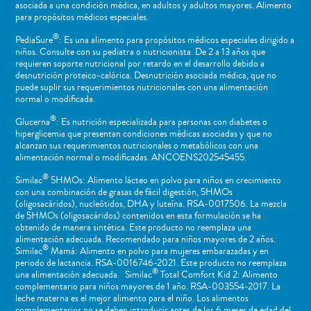
asociada a una condición médica, en adultos y adultos mayores. Alimento
para propósitos médicos especiales.
®
PediaSure
: Es una alimento para propósitos médicos especiales dirigido a
niños​. Consulte con su pediatra o nutricionista. De 2 a 13 años que
requieren soporte nutricional por retardo en el desarrollo debido a
desnutrición proteico-calórica. Desnutrición asociada médica, que no
puede suplir sus requerimientos nutricionales con una alimentación
normal o ​modificada.
®
Glucerna
: Es nutrición especializada para personas con diabetes o
hiperglicemia que presentan condiciones médicas asociadas y que no
alcanzan sus requerimientos nutricionales o metabólicos con una
alimentación normal o modificadas. ANCOENS202545455.
®
Similac
5HMOs: Alimento lácteo en polvo para niños en crecimiento
con una combinación de grasas de fácil digestión, 5HMOs
(oligosacáridos), nucleótidos, DHA y luteína. RSA-0017506. La mezcla
de 5HMOs (oligosacáridos) contenidos en esta formulación se ha
obtenido de manera sintética. Este producto no reemplaza una
alimentación adecuada. Recomendado para niños mayores de 2 años.
®
Similac
Mamá: Alimento en polvo para mujeres embarazadas y en
periodo de lactancia. RSA-0016746-2021. Este producto no reemplaza
®
una alimentación adecuada. Similac
Total Comfort Kid 2: Alimento
complementario para niños mayores de 1 año. RSA-003554-2017. La
leche materna es el mejor alimento para el niño. Los alimentos
complementarios no se deben introducir antes de los 6 meses de edad del