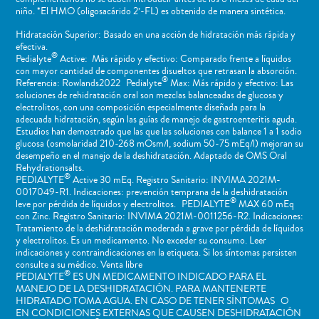
niño. *El HMO (oligosacárido 2’-FL) es obtenido de manera sintética.
Hidratación Superior: Basado en una acción de hidratación más rápida y
efectiva.
®
Pedialyte
Active: Más rápido y efectivo: Comparado frente a líquidos
con mayor cantidad de componentes disueltos que retrasan la absorción.
®
Referencia: Rowlands2022 Pedialyte
Max: Más rápido y efectivo: Las
soluciones de rehidratación oral son mezclas balanceadas de glucosa y
electrolitos, con una composición especialmente diseñada para la
adecuada hidratación, según las guías de manejo de gastroenteritis aguda.
Estudios han demostrado que las que las soluciones con balance 1 a 1 sodio
glucosa (osmolaridad 210-268 mOsm/l, sodium 50-75 mEq/l) mejoran su
desempeño en el manejo de la deshidratación. Adaptado de OMS Oral
Rehydrationsalts.
®
PEDIALYTE
Active 30 mEq. Registro Sanitario: INVIMA 2021M-
0017049-R1. Indicaciones: prevención temprana de la deshidratación
®
leve por pérdida de líquidos y electrolitos. PEDIALYTE
MAX 60 mEq
con Zinc. Registro Sanitario: INVIMA 2021M-0011256-R2. Indicaciones:
Tratamiento de la deshidratación moderada a grave por pérdida de líquidos
y electrolitos. Es un medicamento. No exceder su consumo. Leer
indicaciones y contraindicaciones en la etiqueta. Si los síntomas persisten
consulte a su médico. Venta libre
®
PEDIALYTE
ES UN MEDICAMENTO INDICADO PARA EL
MANEJO DE LA DESHIDRATACIÓN. PARA MANTENERTE
HIDRATADO TOMA AGUA. EN CASO DE TENER SÍNTOMAS O
EN CONDICIONES EXTERNAS QUE CAUSEN DESHIDRATACIÓN