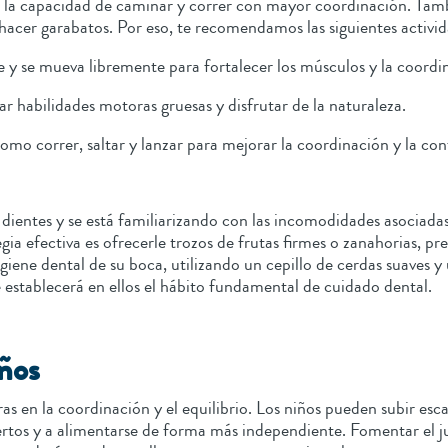
e en la capacidad de caminar y correr con mayor coordinación. Ta
hacer garabatos. Por eso, te recomendamos las siguientes activi
 y se mueva libremente para fortalecer los músculos y la coordi
llar habilidades motoras gruesas y disfrutar de la naturaleza.
como correr, saltar y lanzar para mejorar la coordinación y la con
 dientes y se está familiarizando con las incomodidades asociada
gia efectiva es ofrecerle trozos de frutas firmes o zanahorias, pr
ene dental de su boca, utilizando un cepillo de cerdas suaves y u
ue establecerá en ellos el hábito fundamental de cuidado dental.
iños
ras en la coordinación y el equilibrio. Los niños pueden subir es
ertos y a alimentarse de forma más independiente. Fomentar el j