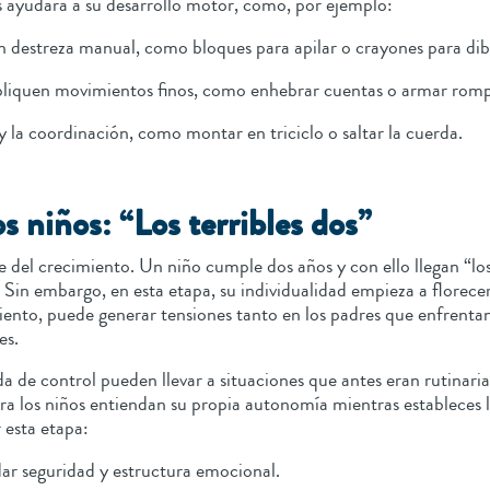
s ayudará a su desarrollo motor, como, por ejemplo:
n destreza manual, como bloques para apilar o crayones para dib
impliquen movimientos finos, como enhebrar cuentas o armar ro
 y la coordinación, como montar en triciclo o saltar la cuerda.
s niños: “Los terribles dos”
 del crecimiento. Un niño cumple dos años y con ello llegan “los 
 Sin embargo, en esta etapa, su individualidad empieza a florecer
ento, puede generar tensiones tanto en los padres que enfrentan 
es.
a de control pueden llevar a situaciones que antes eran rutinaria
a los niños entiendan su propia autonomía mientras estableces lí
r esta etapa:
ndar seguridad y estructura emocional.