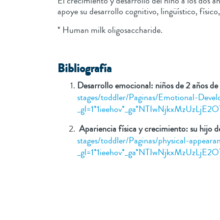
El crecimiento y desarrollo del niño a los dos 
apoye su desarrollo cognitivo, lingüístico, físi
* Human milk oligosaccharide.
Bibliografía
Desarrollo emocional: niños de 2 años de 
stages/toddler/Paginas/Emotional-Deve
_gl=1*1ieehov*_ga*NTIwNjkxMzUz
Apariencia física y crecimiento: su hijo d
stages/toddler/Paginas/physical-appear
_gl=1*1ieehov*_ga*NTIwNjkxMzUz