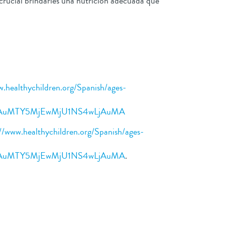
 crucial brindarles una nutrición adecuada que
w.healthychildren.org/Spanish/ages-
xLjAuMTY5MjEwMjU1NS4wLjAuMA
//www.healthychildren.org/Spanish/ages-
xLjAuMTY5MjEwMjU1NS4wLjAuMA
.
e