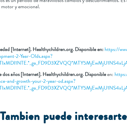
años es un periodo de maravillosos cambios y descubrimientos. Es
co, motor y emocional.
edad [Internet]. Healthychildren.org. Disponible en:
https://ww
lopment-2-Year-Olds.aspx?
LjE2OTIxMDI1NTE.*_ga_FD9D3XZVQQ*MTY5MjEwMjU1NS4
e dos años [Internet]. Healthychildren.org. Disponible
en:
https:
ance-and-growth-your-2-year-od.aspx?
LjE2OTIxMDI1NTE.*_ga_FD9D3XZVQQ*MTY5MjEwMjU1NS4
Tambien puede interesart