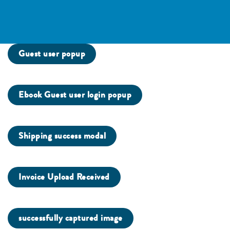
Guest user popup
Ebook Guest user login popup
Shipping success modal
Invoice Upload Received
successfully captured image