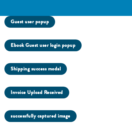
Guest user popup
Ebook Guest user login popup
Shipping success modal
Invoice Upload Received
successfully captured image