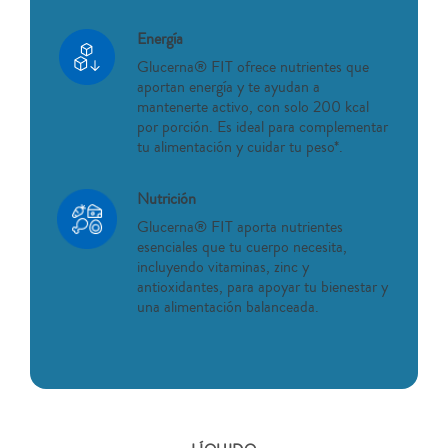
Energía
Glucerna® FIT ofrece nutrientes que
aportan energía y te ayudan a
mantenerte activo, con solo 200 kcal
por porción. Es ideal para complementar
tu alimentación y cuidar tu peso*.
Nutrición
Glucerna® FIT aporta nutrientes
esenciales que tu cuerpo necesita,
incluyendo vitaminas, zinc y
antioxidantes, para apoyar tu bienestar y
una alimentación balanceada.