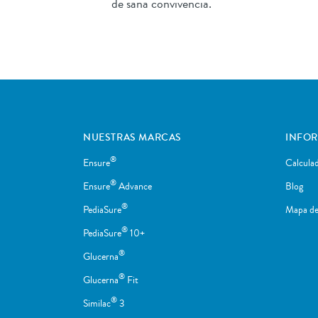
de sana convivencia.
NUESTRAS MARCAS
INFO
®
Ensure
Calcula
®
Ensure
Advance
Blog
®
PediaSure
Mapa del
®
PediaSure
10+
®
Glucerna
®
Glucerna
Fit
®
Similac
3