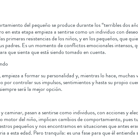
tamiento del pequeño se produce durante los “terribles dos año
ero en esta etapa empieza a sentirse como un individuo con deseo
las primeras resistencias de los niños, y en los pequeños, que qu
us padres. Es un momento de conflictos emocionales intensos, que
para que sienta que está siendo tomado en cuenta.
undo
 empieza a formar su personalidad y, mientras lo hace, muchas vec
o por controlar sus impulsos, sentimientos y hasta su propio cu
 siempre será la mejor opción.
y caminar, pasan a sentirse como individuos, con acciones y ele
ollo motor del niño, implican cambios de comportamiento, pues tu
stros pequeños y nos encontramos en situaciones que antes eran 
seria a esta edad. Pero tranquila: es una fase para que él entien